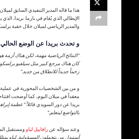
هذا ما قاله المدير التنفيذي السابق لميلان
الإيطالي الذي يُقام في بارما. بريدا، الذي 
والمدير الرياضي لميلان خلال حقبة برلسكوني، و
و تحدث بريدا عن الوضع الحالي للن
“النتائج الرياضية مهمة، لكن هناك أزمة هوي
كان هناك مرجع كبير مثل سيلفيو برلسكوني
زخماً جديداً للانطلاق من جديد.”
و من بين الشخصيات المحورية في عملية إعا
معقداً في ميلان اليوم، كما أوضحت افتتاح
بريدا عن دور السويدي قائلاً:
"عظمة إبراهي
بالتواضع ليتعلم."
وعند سؤاله عن
رافاييل لياو
ومستقبل المها
أستبدل من يتحملون المسؤولية. لياو يمتل