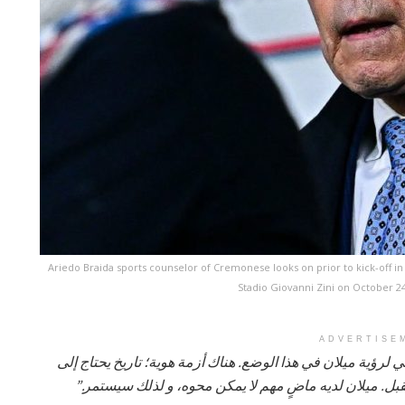
Ariedo Braida sports counselor of Cremonese looks on prior to kick-off
Stadio Giovanni Zini on October 2
ADVERTISE
ني لرؤية ميلان في هذا الوضع. هناك أزمة هوية؛ تاريخ يحتاج إلى
ستقبل. ميلان لديه ماضٍ مهم لا يمكن محوه، و لذلك سيستمر.”