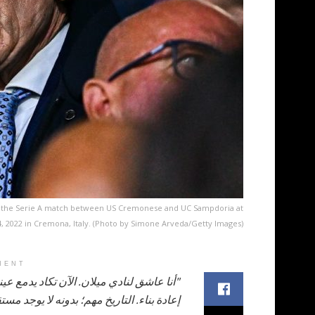
 in the Serie A match between US Cremonese and UC Sampdoria at
4, 2022 in Cremona, Italy. (Photo by Simone Arveda/Getty Images)
MENT
"أنا عاشق لنادي ميلان. الآن تكاد يدمع عي
إعادة بناء. التاريخ مهم؛ بدونه لا يوجد م