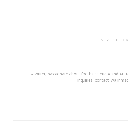
ADVERTISE
A writer, passionate about football: Serie A and AC M
inquiries, contact: wajihmz