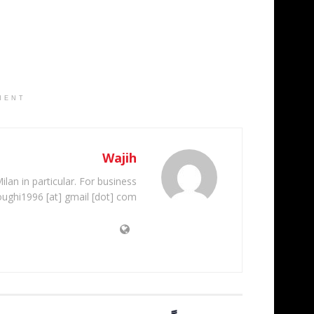
MENT
Wajih
ilan in particular. For business
oughi1996 [at] gmail [dot] com