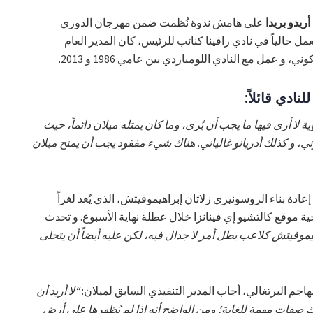
أريدو بريدا
على هامش ندوة نُظمت ضمن مهرجان الدوري
يعمل حالياً في نادي رافينا كنائب للرئيس، كان المدير العام
 عمل مع النادي اللومباردي بين عامي 1986 و 2013.
ادي قائلاً:
ة لا أرى فيها ما يجب أن يُرى، وما كان يمثله ميلان دائماً، حيث
، و كذلك أدريانو غالياني. هناك شيء مفقود يجب أن يمنح ميلان
دة بناء الروسونيري زلاتان إبراهيموفيتش، الذي يُعد لغزاً
ية موقع كالتشيو إي فينانزا خلال عطلة نهاية الأسبوع. و تحدث
موفيتش كلاعب بطل أمر لا جدال فيه، لكن عليه أيضاً أن يتحلى
جم البرتغالي، أجاب المدير التنفيذي السابق لميلان:
“لا أريد أن
ك صفات مهمة للغاية؛ ومن الواضح أنه إذا لم يُظهرها على أرض