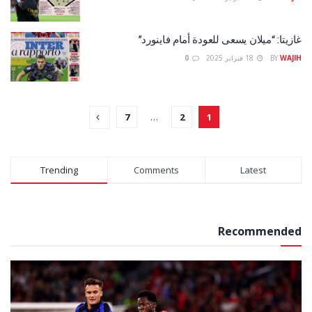
غازيتا: “ميلان يسعى للعودة أمام فاينورد”
WAJIH
BY
18 فبراير 2025
0
7
…
2
1
Trending
Comments
Latest
Recommended