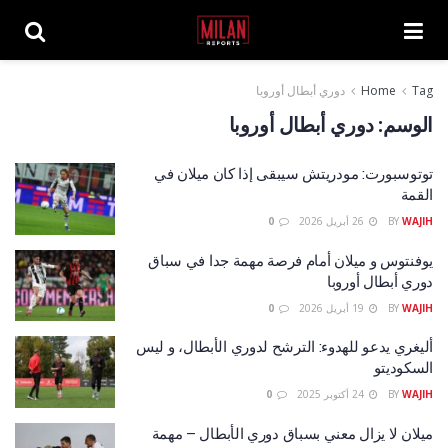
Tag
Home
دوري أبطال أوروبا
الوسم:
دوري أبطال أوروبا
توتوسبورت: مودريتش سيبقى إذا كان ميلان في
القمة
WAJIH
BY
26 أبريل 2026
0
يوفنتوس و ميلان أمام فرصة مهمة جدا في سباق
دوري أبطال أوروبا
WAJIH
BY
19 أبريل 2026
0
أليغري يدعو للهدوء: الترشح لدوري الأبطال، و ليس
السكوديتو
WAJIH
BY
24 أكتوبر 2025
0
ميلان لا يزال معني بسباق دوري الأبطال – مهمة