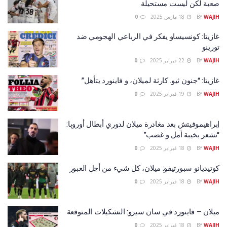
صعبة لكن ليست مستحيلة
WAJIH
BY
18 مارس 2025
0
غازيتا: كونسيساو يفكر في الرباعي الهجومي ضد
تورينو
WAJIH
BY
22 فبراير 2025
0
غازيتا: “جنون ثيو. كارثة لميلان، و فاينورد يتأهل”
WAJIH
BY
19 فبراير 2025
0
إبراهيموفيتش بعد مغادرة ميلان لدوري أبطال أوروبا:
“نشعر بخيبة أمل و غضب”
WAJIH
BY
18 فبراير 2025
0
كوتيديانو سبورتيفو: ميلان، كل شيء من أجل العبور
WAJIH
BY
18 فبراير 2025
0
ميلان – فاينورد في سان سيرو: التشكيلات المتوقعة
WAJIH
BY
18 فبراير 2025
0