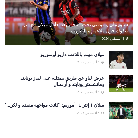
إستوبينيان و موسى تحت المجهر بعد تعادل ميلان مع إنتر:
شكوك حول ملاءمتهما لأموريم
6 أغسطس 2026
ميلان مهتم باللاعب داريو أوسوريو
5 أغسطس 2026
عرض لياو عن طريق ممثليه على ليدز يونايتد
ومانشستر يونايتد و أرسنال
5 أغسطس 2026
ميلان 1 إنتر 1 | أموريم: “كانت مواجهة مفيدة و لكن…”
5 أغسطس 2026