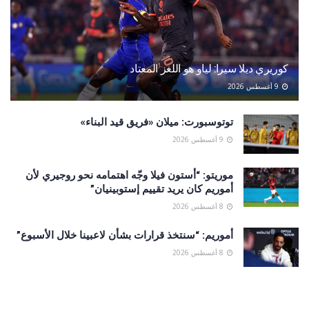
كوريري ديلا سيرا: لياو هو اللغز المعتاد
9 أغسطس 2026
توتوسبورت: ميلان «فريق قيد البناء»
9 أغسطس 2026
موريتو: “أستون فيلا وجّه اهتمامه نحو روجيري لأن
أموريم كان يريد تقييم إستوبينيان”
8 أغسطس 2026
أموريم: “سنتخذ قرارات بشأن لاعبينا خلال الأسبوع”
8 أغسطس 2026