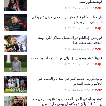
كونسيساو رسميا
WAJIH
BY
29 مايو 2025
0
هل هناك إمكانية بقاء كونسيساو في ميلان؟ بيليغاتي
يلمح إلى الأمر و يعلق…
WAJIH
BY
26 مايو 2025
0
كورسيرا: إيتاليانو هو المفضل لميلان لكن مهمة
التعاقد معه صعبة جدا
WAJIH
BY
25 مايو 2025
0
غازيتا: كونسيساو يودع ميلان من المدرجات و بصمت
WAJIH
BY
25 مايو 2025
0
توتوسبورت: غضب كبير في ميلان و السبب هو
الحكم و تقنية الفيديو
WAJIH
BY
19 مايو 2025
0
كونسيساو في الندوة الصحفية بعد هزيمة ميلان ضد
روما 3-1: “ميلان لا يمكنه أن يبقى خارج أوروبا”