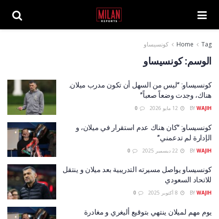
Tag
Home
كونسيساو
الوسم:
كونسيساو
كونسيساو: “ليس من السهل أن تكون مدرب ميلان.
هناك، وجدت وضعاً صعباً”
WAJIH
BY
12 مايو 2026
0
كونسيساو: “كان هناك عدم استقرار في ميلان، و
الإدارة لم تدعمني”
WAJIH
BY
22 ديسمبر 2025
0
كونسيساو يواصل مسيرته التدريبية بعد ميلان و ينتقل
للاتحاد السعودي
WAJIH
BY
8 أكتوبر 2025
0
يوم مهم لميلان ينتهي بتوقيع أليغري و مغادرة