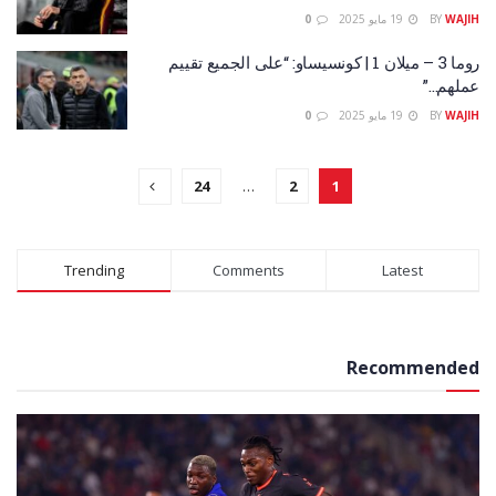
WAJIH
BY
19 مايو 2025
0
روما 3 – ميلان 1 | كونسيساو: “على الجميع تقييم
عملهم…”
WAJIH
BY
19 مايو 2025
0
24
…
2
1
Trending
Comments
Latest
Recommended