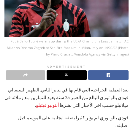
Fodé Ballo-Touré warms up during the UEFA Champions League match AC
Milan vs Dinamo Zagreb at San Siro Stadium in Milan, Italy on 14/09/22 (Photo
by Piero Cruciatti/Anadolu Agency via Getty Images)
ADVERTISEMENT
بعد العملية الجراحية التي قام بها في يناير الثاني. الظهير السنغالي
فودي بالو توري البالغ من العمر 25 سنة يعود للتمارين مع زملائه في
ميلانيلو حسب اخر الأخبار التي نشرها
أنتونيو فيتيلو
.
فودي بالو توري لم يؤثر كثيرا بصفة ايجابية على الموسم قبل
اصابته.