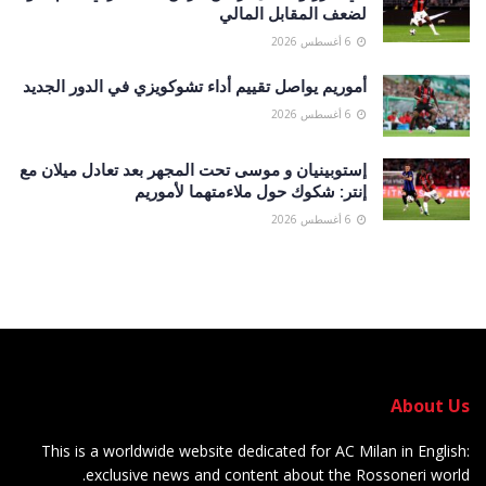
لضعف المقابل المالي
6 أغسطس 2026
أموريم يواصل تقييم أداء تشوكويزي في الدور الجديد
6 أغسطس 2026
إستوبينيان و موسى تحت المجهر بعد تعادل ميلان مع
إنتر: شكوك حول ملاءمتهما لأموريم
6 أغسطس 2026
About Us
This is a worldwide website dedicated for AC Milan in English:
exclusive news and content about the Rossoneri world.