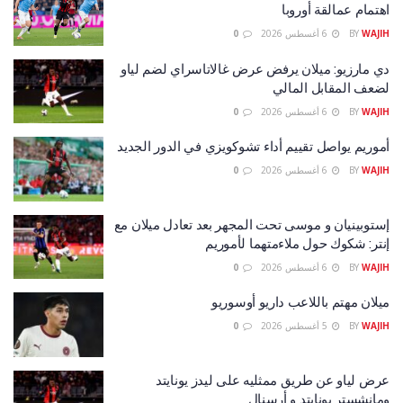
اهتمام عمالقة أوروبا
WAJIH
BY
6 أغسطس 2026
0
دي مارزيو: ميلان يرفض عرض غالاتاسراي لضم لياو
لضعف المقابل المالي
WAJIH
BY
6 أغسطس 2026
0
أموريم يواصل تقييم أداء تشوكويزي في الدور الجديد
WAJIH
BY
6 أغسطس 2026
0
إستوبينيان و موسى تحت المجهر بعد تعادل ميلان مع
إنتر: شكوك حول ملاءمتهما لأموريم
WAJIH
BY
6 أغسطس 2026
0
ميلان مهتم باللاعب داريو أوسوريو
WAJIH
BY
5 أغسطس 2026
0
عرض لياو عن طريق ممثليه على ليدز يونايتد
ومانشستر يونايتد و أرسنال