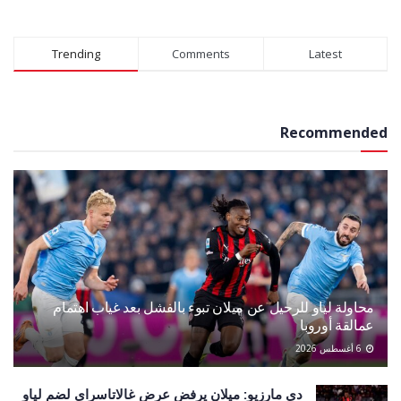
Trending
Comments
Latest
Recommended
محاولة لياو للرحيل عن ميلان تبوء بالفشل بعد غياب اهتمام
عمالقة أوروبا
6 أغسطس 2026
دي مارزيو: ميلان يرفض عرض غالاتاسراي لضم لياو