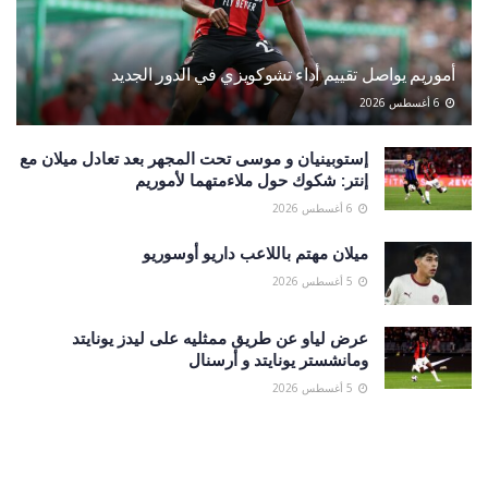
أموريم يواصل تقييم أداء تشوكويزي في الدور الجديد
6 أغسطس 2026
إستوبينيان و موسى تحت المجهر بعد تعادل ميلان مع
إنتر: شكوك حول ملاءمتهما لأموريم
6 أغسطس 2026
ميلان مهتم باللاعب داريو أوسوريو
5 أغسطس 2026
عرض لياو عن طريق ممثليه على ليدز يونايتد
ومانشستر يونايتد و أرسنال
5 أغسطس 2026