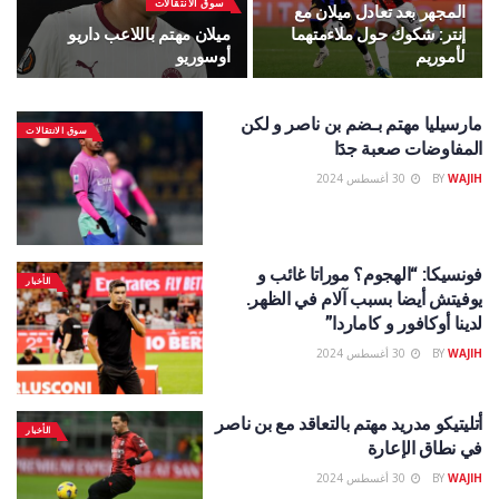
سوق الانتقالات
المجهر بعد تعادل ميلان مع
إنتر: شكوك حول ملاءمتهما
ميلان مهتم باللاعب داريو
لأموريم
أوسوريو
مارسيليا مهتم بـضم بن ناصر و لكن
سوق الانتقالات
المفاوضات صعبة جدََا
WAJIH
BY
30 أغسطس 2024
فونسيكا: “الهجوم؟ موراتا غائب و
الأخبار
يوفيتش أيضا بسبب آلام في الظهر.
لدينا أوكافور و كاماردا”
WAJIH
BY
30 أغسطس 2024
أتليتيكو مدريد مهتم بالتعاقد مع بن ناصر
الأخبار
في نطاق الإعارة
WAJIH
BY
30 أغسطس 2024