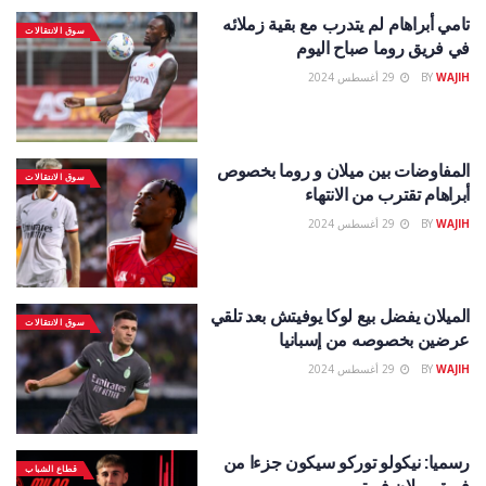
تامي أبراهام لم يتدرب مع بقية زملائه
سوق الانتقالات
في فريق روما صباح اليوم
WAJIH
BY
29 أغسطس 2024
المفاوضات بين ميلان و روما بخصوص
سوق الانتقالات
أبراهام تقترب من الانتهاء
WAJIH
BY
29 أغسطس 2024
الميلان يفضل بيع لوكا يوفيتش بعد تلقي
سوق الانتقالات
عرضين بخصوصه من إسبانيا
WAJIH
BY
29 أغسطس 2024
رسميا: نيكولو توركو سيكون جزءا من
قطاع الشباب
فريق ميلان فيوتورو