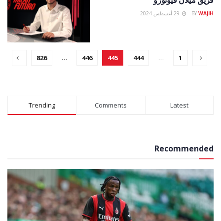
WAJIH
BY
29 أغسطس 2024
826
…
446
445
444
…
1
Trending
Comments
Latest
Recommended