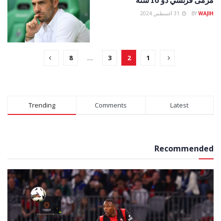
WAJIH
BY
31 أغسطس 2024
8
…
3
2
1
Trending
Comments
Latest
Recommended