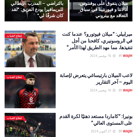
ميلان يتفوق على يوفنتوس،
بالتراضي – المدرب الإيطالي
أتالانتا و فيورنتينا في سباق
للبريمافيرا يودع الفريق: “لقد
التعاقد مع بيتروني
كان شرفًا لي”
ميرابيلي: “ميلان فيوتورو؟ عندما كنت
قطاع الشباب
في الروسونيري، كافحنا من أجل
تنفيذها، مما مهد الطريق لهذا الأمر”
WAJIH
BY
16 نوفمبر 2024
لاعب الميلان بارتيساغي يتعرض لإصابة
قطاع الشباب
اليوم – آخر التقارير
WAJIH
BY
10 نوفمبر 2024
بونيرا: “كاماردا مستعد ذهنيًا لكرة القدم
قطاع الشباب
على المستوى العالي”
WAJIH
BY
27 أكتوبر 2024