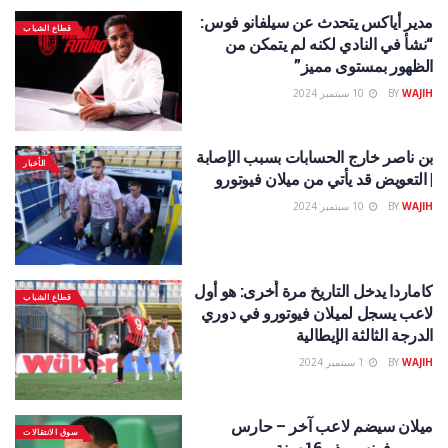
مدير أياكس يتحدث عن سيلفانو فوس:
قطاع الشباب
“نشأ في النادي لكنه لم يتمكن من
الظهور بمستوى مميز”
WAJIH
BY
10 سبتمبر 2024
بن ناصر خارج الحسابات بسبب الإصابة
الأخبار
| التعويض قد يأتي من ميلان فيوتورو
WAJIH
BY
10 سبتمبر 2024
كاماردا يدخل التاريخ مرة أُخرى: هو أول
قطاع الشباب
لاعب يسجل لميلان فيوتورو في دوري
الدرجة الثالثة الإيطالية
WAJIH
BY
1 سبتمبر 2024
ميلان سيضم لاعب آخر – حارس
سوق الانتقالات
مرمى فرنسي ذو 16 سنة