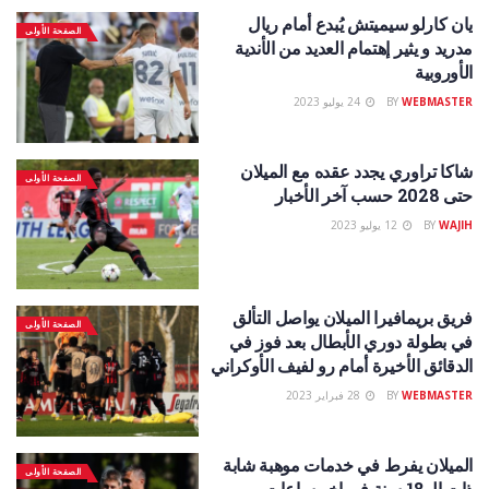
يان كارلو سيميتش يُبدع أمام ريال
الصفحة الأولى
مدريد و يثير إهتمام العديد من الأندية
الأوروبية
WEBMASTER
BY
24 يوليو 2023
شاكا تراوري يجدد عقده مع الميلان
الصفحة الأولى
حتى 2028 حسب آخر الأخبار
WAJIH
BY
12 يوليو 2023
فريق بريمافيرا الميلان يواصل التألق
الصفحة الأولى
في بطولة دوري الأبطال بعد فوز في
الدقائق الأخيرة أمام رو لفيف الأوكراني
WEBMASTER
BY
28 فبراير 2023
الميلان يفرط في خدمات موهبة شابة
الصفحة الأولى
ذات ال18 سنة في اخر ساعات