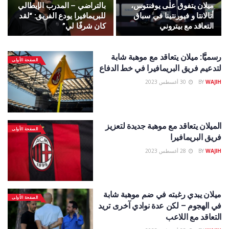
ميلان يتفوق على يوفنتوس،
بالتراضي – المدرب الإيطالي
أتالانتا و فيورنتينا في سباق
للبريمافيرا يودع الفريق: “لقد
التعاقد مع بيتروني
كان شرفًا لي”
رسميََّا: ميلان يتعاقد مع موهبة شابة
الصفحة الأولى
لتدعيم فريق البريمافيرا في خط الدفاع
WAJIH
BY
30 أغسطس 2023
الميلان يتعاقد مع موهبة جديدة لتعزيز
الصفحة الأولى
فريق البريمافيرا
WAJIH
BY
28 أغسطس 2023
ميلان يبدي رغبته في ضم موهبة شابة
الصفحة الأولى
في الهجوم – لكن عدة نوادي آخرى تريد
التعاقد مع اللاعب