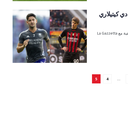
دي كيتيلاري
أجرى ألكسندر باتو ، مهاجم إيه سي ميلان السابق ، مقابلة صحفية مع La Gazzetta
5
4
…