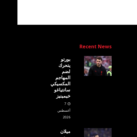
Recent News
بورتو
يتحرك
لضم
المهاجم
المكسيكي
سانتياغو
خيمينيز
7
أغسطس
2026
ميلان