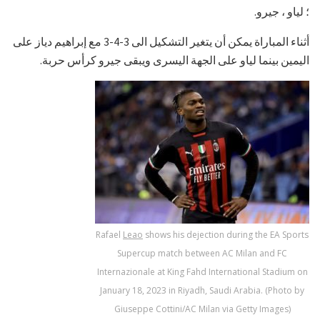
؛ لياو ، جيرو.
أثناء المباراة
يمكن أن يتغير التشكيل الى 3-4-3
مع إبراهيم دياز على
اليمين بينما لياو على الجهة اليسرى ويبقى جيرو كرأس حربة.
Rafael
Leao
shows his dejection during the EA Sports
Supercup match between AC Milan and FC
Internazionale at King Fahd International Stadium on
January 18, 2023 in Riyadh, Saudi Arabia. (Photo by
Giuseppe Cottini/AC Milan via Getty Images)