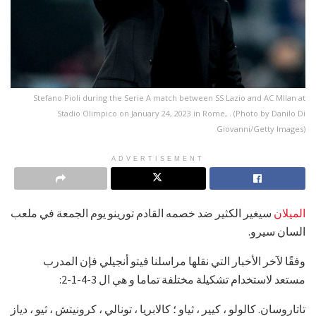
Stefano Pioli during the Serie A match between SS Lazio and AC MIlan at
Stadio Olimpico on January 24, 2023 in Rome, . (Photo by Danilo Di
Giovanni/Getty Images)
ADVERTISEMENT
الميلان
سيغير الكثير ضد خصمه القادم تورينو يوم الجمعة في ملعب
السان سيرو.
وفقًا لآخر الأخبار التي نقلها مراسلنا فيتو أنجيلي
فإن المدرب
مستعد لاستخدام تشكيلة مختلفة تماما و هي ال 3-4-1-2:
تاتاروسان. كالولو ، كيير ، ثياو ؛ كالابريا ، تونالي ، كرونيتش ، ثيو ، دياز