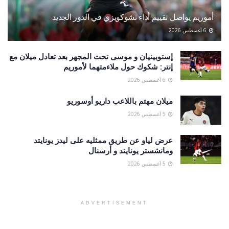
أموريم يواصل تقييم أداء تشوكويزي في الدور الجديد
6 أغسطس 2026
إستوبينيان و موسى تحت المجهر بعد تعادل ميلان مع
إنتر: شكوك حول ملاءمتهما لأموريم
6 أغسطس 2026
ميلان مهتم باللاعب داريو أوسوريو
5 أغسطس 2026
عرض لياو عن طريق ممثليه على ليدز يونايتد
ومانشستر يونايتد و أرسنال
5 أغسطس 2026
ADVERTISEMENT