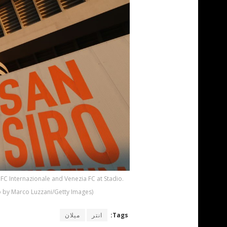
 FC Internazionale and Venezia FC at Stadio
to by Marco Luzzani/Getty Images)
Tags:
انتر
ميلان