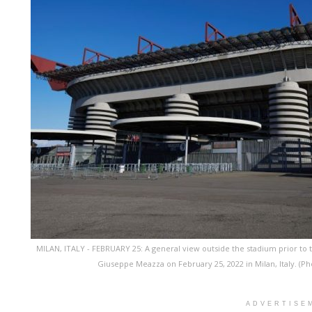
MILAN, ITALY - FEBRUARY 25: A general view outside the stadium prior to 
Giuseppe Meazza on February 25, 2022 in Milan, Italy. (
ADVERTISE