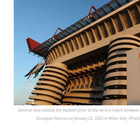
.General view outside the stadium prior to the Serie A match between
Giuseppe Meazza on January 22, 2022 in Milan, Italy. (Pho