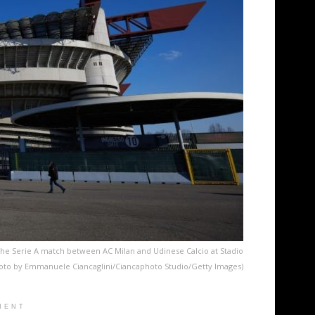
the Serie A match between AC Milan and Udinese Calcio at Stadio
Photo by Emmanuele Ciancaglini/Ciancaphoto Studio/Getty Images)
MENT