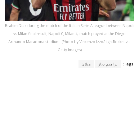
Brahim Díaz during the match of the Italian Serie A league between Napoli
vs Milan final result, Napoli 0, Milan 4, match played at the Diego
Armando Maradona stadium. (Photo by Vincenzo Izzo/LightRocket via
Getty Images)
Tags:
براهيم دياز
ميلان