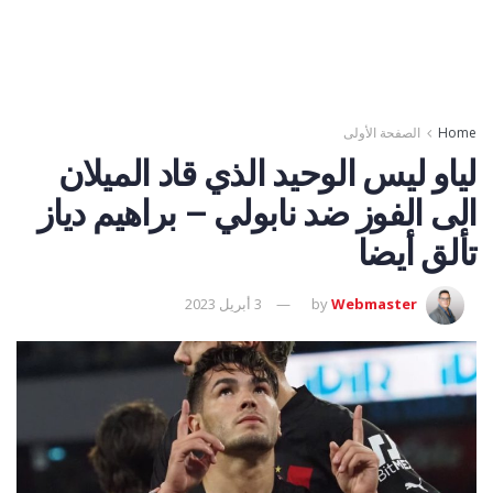
Home
الصفحة الأولى
لياو ليس الوحيد الذي قاد الميلان
الى الفوز ضد نابولي – براهيم دياز
تألق أيضا
Webmaster
by
3 أبريل 2023