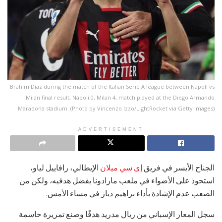
Brahim Díaz during the match of the Italian Serie A league between Napoli vs
Milan final result, Napoli 0, Milan 4, match played at the Diego Armando
Maradona stadium. (Photo by Vincenzo Izzo/LightRocket via Getty Images)
ADVERTISEMENT
الجناح الأيسر في فريق
إي سي ميلان
الإيطالي، رافاييل لياو،
استحوذ على الأضواء في ملعب مارادونا بفضل هدفيه، ولكن من
الصعب عدم الإشادة بأداء براهيم دياز في مساء الأمس.
سجل المعار الإسباني من ريال مدريد هدفًا وصنع تمريرة حاسمة