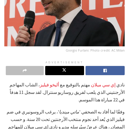
Giorgio Furlani. Photo credit: AC Milan
ADVERTISEMENT
نادي
إي سي ميلان
مهتم بالتوقيع مع
أليخو فيليز
، الشاب المهاجم
الأرجنتيني الذي يلعب لفريق روساريو سنترال. لقد سجل 11 هدفاً
في 22 مباراة هذا الموسم.
وفقًا لما أفاد به الصحفي '
ماتي مينديا
'، يرغب الروسونيري في ضم
فيليز الذي يُعد أحد نجوم منتخب الأرجنتين تحت 20 سنة. و حسب
المصادر، هناك عرضٌ سيُرسله مديرو نادي إي سي ميلان للمهاجم