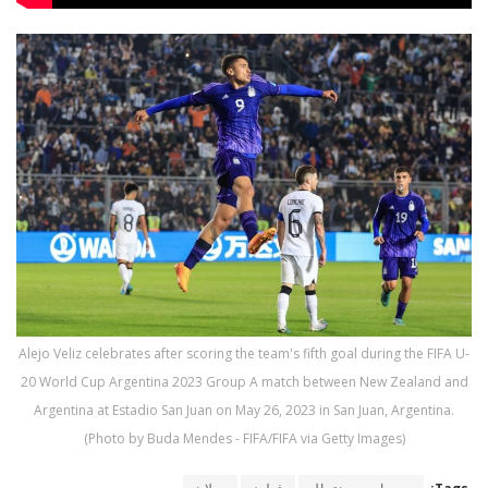
Alejo Veliz celebrates after scoring the team's fifth goal during the FIFA U-
20 World Cup Argentina 2023 Group A match between New Zealand and
Argentina at Estadio San Juan on May 26, 2023 in San Juan, Argentina.
(Photo by Buda Mendes - FIFA/FIFA via Getty Images)