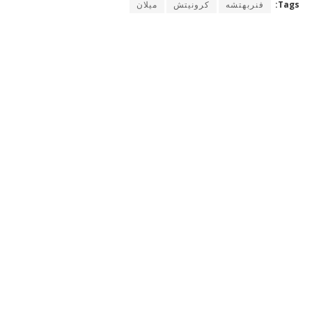
Tags:
فنربهتشه
كرونيتش
ميلان