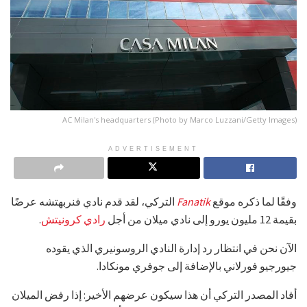
AC Milan's headquarters (Photo by Marco Luzzani/Getty Images)
ADVERTISEMENT
وفقًا لما ذكره موقع
Fanatik
التركي، لقد قدم نادي فنربهتشه عرضًا
بقيمة 12 مليون يورو إلى نادي ميلان من أجل
رادي كرونيتش
.
الآن نحن في انتظار رد إدارة النادي الروسونيري الذي يقوده
جيورجيو فورلاني بالإضافة إلى جوفري مونكادا.
أفاد المصدر التركي أن هذا سيكون عرضهم الأخير: إذا رفض الميلان