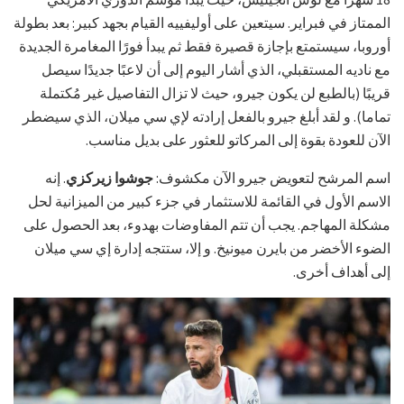
الممتاز في فبراير. سيتعين على أوليفييه القيام بجهد كبير: بعد بطولة
أوروبا، سيستمتع بإجازة قصيرة فقط ثم يبدأ فورًا المغامرة الجديدة
مع ناديه المستقبلي، الذي أشار اليوم إلى أن لاعبًا جديدًا سيصل
قريبًا (بالطبع لن يكون جيرو، حيث لا تزال التفاصيل غير مُكتملة
تماما). و لقد أبلغ جيرو بالفعل إرادته لإي سي ميلان، الذي سيضطر
الآن للعودة بقوة إلى المركاتو للعثور على بديل مناسب.
اسم المرشح لتعويض جيرو الآن مكشوف:
جوشوا زيركزي
. إنه
الاسم الأول في القائمة للاستثمار في جزء كبير من الميزانية لحل
مشكلة المهاجم. يجب أن تتم المفاوضات بهدوء، بعد الحصول على
الضوء الأخضر من بايرن ميونيخ. و إلا، ستتجه إدارة إي سي ميلان
إلى أهداف أخرى.