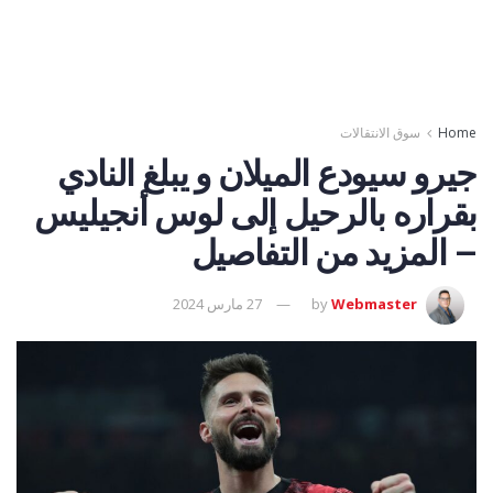
Home
سوق الانتقالات
جيرو سيودع الميلان و يبلغ النادي
بقراره بالرحيل إلى لوس أنجيليس
– المزيد من التفاصيل
Webmaster
by
27 مارس 2024