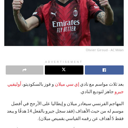
Olivier Giroud - AC Milan
ADVERTISEMENT
بعد ثلاث مواسم مع نادي
إي سي ميلان
و فوز بالسكوديتو،
أوليفيي
جيرو
جاهز لتوديع النادي.
المهاجم الفرنسي سيغادر ميلان و إيطاليا على الأرجح في أفضل
موسم له من حيث الأهداف (فقد سجل جيرو بالفعل 14 هدفًا و يبعد
فقط 5 أهداف عن رقمه القياسي بقميص ميلان).