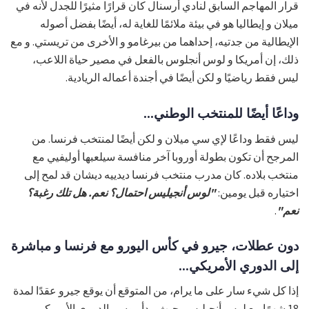
قرار المهاجم السابق لنادي أرسنال كان قرارًا مثيرًا للجدل لأنه في
ميلان و إيطاليا هو في بيئة ملائمًا للغاية له، أيضًا بفضل أصوله
الإيطالية من جدتيه، إحداهما من بيرغامو و الأخرى من تريستي. و مع
ذلك، إن أمريكا و لوس أنجلوس بالفعل في مصير حياة اللاعب،
ليس فقط رياضيًا و لكن أيضًا في أجندة أعماله الريادية.
وداعًا أيضًا للمنتخب الوطني...
ليس فقط وداعًا لإي سي ميلان و لكن أيضًا لمنتخب فرنسا. من
المرجح أن تكون بطولة أوروبا آخر منافسة سيلعبها أوليفيي مع
منتخب بلاده. كان مدرب منتخب فرنسا ديدييه ديشان قد لمح إلى
اختياره قبل يومين:
"لوس أنجيليس احتمال؟ نعم. هل تلك رغبة؟
نعم"
.
دون عطلات، جيرو في كأس اليورو مع فرنسا و مباشرة
إلى الدوري الأمريكي...
إذا كل شيء سار على ما يرام، من المتوقع أن يوقع جيرو عقدًا لمدة
18 شهرًا مع لوس أنجيليس، حيث يبدأ موسم الدوري الأمريكي