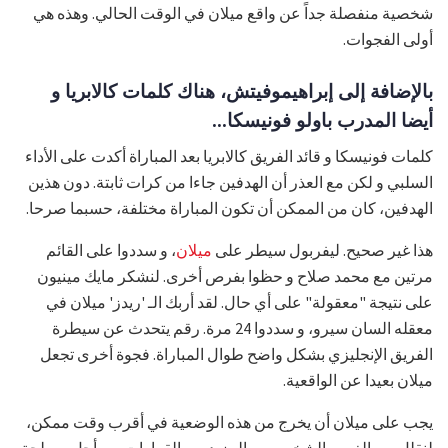
شخصية منفصلة جداً عن واقع ميلان في الوقت الحالي. وهذه هي
أولى الفجوات.
بالإضافة إلى إبراهيموفيتش، هناك كلمات كالابريا و
أيضا المدرب باولو فونيسكا...
كلمات فونيسكا و قائد الفريق كالابريا بعد المباراة أكدت على الأداء
السلبي و لكن مع العذر أن الهدفين جاءا من كرات ثابتة. دون هذين
الهدفين، كان من الممكن أن تكون المباراة مختلفة، حسبما صرحا.
هذا غير صحيح. ليفربول سيطر على
ميلان
، و سددوا على القائم
مرتين مع محمد صلاح و حظوا بفرص أخرى. لنشكر مايك مينيون
على نتيجة "معقولة" على أي حال. لقد أربك الـ 'ريدز' ميلان في
معقله السان سيرو، و سددوا 24 مرة. رقم يتحدث عن سيطرة
الفريق الإنجليزي بشكل واضح طوال المباراة. فجوة أخرى تجعل
ميلان بعيدا عن الواقعية.
يجب على ميلان أن يخرج من هذه الوضعية في أقرب وقت ممكن،
لنقلل من الغرور الشخصي، و المزيد من القرارات من أجل مصلحة