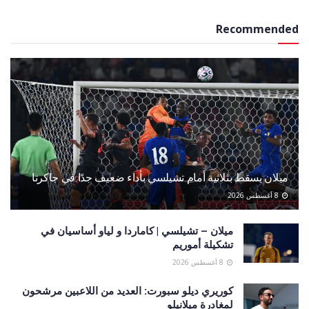
Recommended
ميلان يسقط بثلاثية أمام تشيلسي بأداء ضعيف جدًا في جاكرتا
8 أغسطس 2026
ميلان – تشيلسي | كاماردا و لياو أساسيان في
تشكيلة أموريم
8 أغسطس 2026
كوريري ديلو سبورت: العديد من اللاعبين مرشحون
لمغادرة ميلانيلو