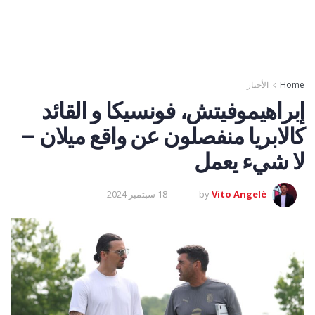
Home
الأخبار
إبراهيموفيتش، فونسيكا و القائد
كالابريا منفصلون عن واقع ميلان –
لا شيء يعمل
Vito Angelè
by
18 سبتمبر 2024