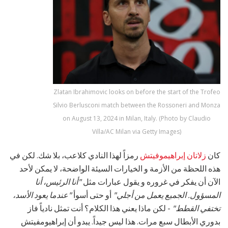
Zlatan Ibrahimovic looks on before the start of the Trofeo
Silvio Berlusconi match between the Rossoneri and Monza
on August 13, 2024 in Milan, Italy. (Photo by Claudio
Villa/AC Milan via Getty Images)
كان
زلاتان إبراهيموفيتش
رمزاً لهذا النادي كلاعب، بلا شك. لكن في
هذه اللحظة من الأزمة و الخيارات السيئة الواضحة، لا يمكن لأحد
الآن أن يفكر في غروره و يقول عبارات مثل
"أنا الرئيس، أنا
المسؤول. الجميع يعمل من أجلي"
أو حتى أسوأ
"عندما يعود الأسد،
تختفي القطط"
- لكن ماذا يعني هذا الكلام؟ أنت تمثل نادياً فاز
بدوري الأبطال سبع مرات. هذا ليس جيداً. يبدو أن إبراهيومفيتش