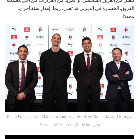
الفريق. الخسارة في الديربي قد تعني، ربما، إهدار سنة أخرى،
مجددََا.
Paulo Fonseca with Zlatan Ibrahimovic, Geoffrey Moncada, and Giorgio
Furlani (AC Milan via Getty Images)