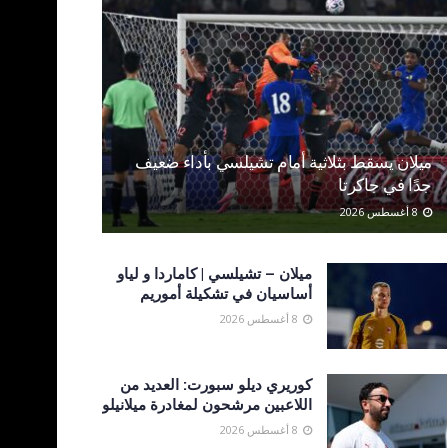
ميلان يسقط بثلاثية أمام تشيلسي بأداء ضعيف
جدًا في جاكرتا
8 أغسطس 2026
ميلان – تشيلسي | كاماردا و لياو
أساسيان في تشكيلة أموريم
8 أغسطس 2026
كوريري ديلو سبورت: العديد من
اللاعبين مرشحون لمغادرة ميلانيلو
8 أغسطس 2026