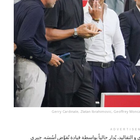
Gerry Cardinale, Zlatan Ibrahimovic, Geoffrey Moncad
ADVERTISE
 و التقاليد، يُدار حالياً بواسطة قيادة تُقوِّض أسُسَه. جيري