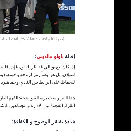
ndro Tonali (AC Milan via Getty Images)
إقالة
باولو مالديني
:
إذا كان بيع تونالي قد أثار القلق، فإن إق
لميلان، بل هو أيضاً رمز لروحه و قيمه. د
للحفاظ على الرابط بين النادي وجماهيره.
هذا القرار بعث برسالة واضحة:
القيم التار
القرار الفجوة بين الإدارة و الجماهير، كاشف
قيادة تفتقر للوضوح و الكفاءة: