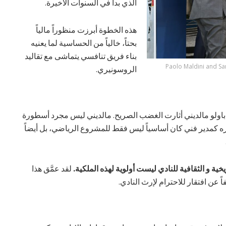
الذي بدأ في السنوات الأخيرة.
هذه الخطوة أبرزت منظوراً مالياً
بحتاً، خالياً من الحساسية لما يعنيه
بناء فريق تنافسي يتماشى مع تقاليد
Paolo Maldini and Sa
الروسونيري.
الة باولو مالديني أثارت الغضب الصريح. مالديني ليس مجرد أسطورة
وره كمدير فني كان أساسياً ليس فقط للمشروع الرياضي، بل أيضاً
يخية و الثقافية للنادي ليست أولوية لهذه الملكية.
لقد عمَّق هذا
اً عن افتقار للاحترام لإرث النادي.