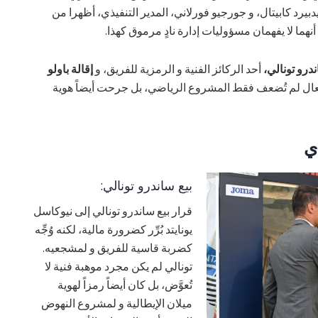
بيرد كابيتال، و جورجيو فورلاني، المدير التنفيذي، أظهرا من
هما لا يفهمان مسؤوليات إدارة نادٍ مرموق كهذا.
ندرو تونالي،
أحد الركائز الفنية و الرمزية للفريق، و
إقالة باولو
أفعال لم تُضعف فقط المشروع الرياضي، بل جرحت أيضاً هوية
ي
بيع ساندرو تونالي:
قرار بيع ساندرو تونالي إلى نيوكاسل
يونايتد بُرِّر كضرورة مالية، لكنه وُجِّه
كضربة قاسية للفريق و لمشجعيه.
تونالي لم يكن مجرد موهبة فنية لا
تُعوَّض، بل كان أيضاً رمزاً لهوية
ميلان الإيطالية و لمشروع النهوض