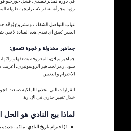
في دوره كمدير تنفيذي، فشل جورجيو فورلا
رؤية مجزأة، تفتقر لاستراتيجية طويلة الم
غياب التواصل الشفاف ومشروع يُوحِّد جمي
اليقين يُعيق أي تقدم. هذه القيادة لا تفي
جماهير مخذولة و فجوة تتعمق:
جماهير ميلان، المعروفة بشغفها و ولائها،
ت
سود، رمز لجماهير الروسونيري، أعربت مرار
الاحترام و التغيير.
القرارات التي اتخذتها الملكية صنعت فجوة
خلال تغيير جذري في الإدارة.
لماذا بيع النادي هو الحل 
1)
احترام تاريخ النادي:
ملكية جديدة ي