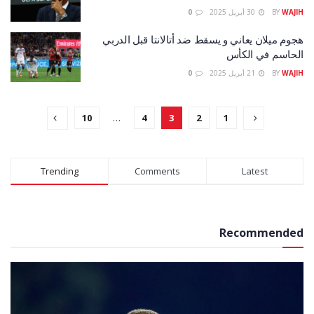
WAJIH
BY
30 أبريل 2025
0
هجوم ميلان يعاني و يسقط ضد أتالانتا قبل الدربي
الحاسم في الكأس
WAJIH
BY
21 أبريل 2025
0
10
…
4
3
2
1
Trending
Comments
Latest
Recommended