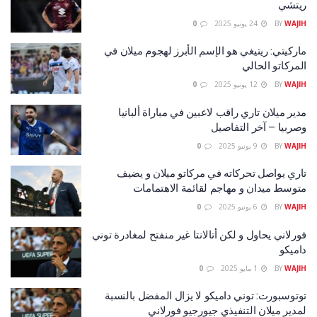
ريتشي
WAJIH
BY
24 يونيو 2025
0
ماركيتي: ريتيغي هو الإسم الأبرز لهجوم ميلان في
المركاتو الحالي
WAJIH
BY
12 يونيو 2025
0
مدير ميلان تاري راقب لاعبين في مباراة ألبانيا
وصربيا – آخر التفاصيل
WAJIH
BY
9 يونيو 2025
0
تاري يواصل تحركاته في مركاتو ميلان و يضيف
متوسط ميدان و مهاجم لقائمة الاهتمامات
WAJIH
BY
6 يونيو 2025
0
فورلاني يحاول و لكن أتالانتا غير منفتح لمغادرة توني
داميكو
WAJIH
BY
1 مايو 2025
0
توتوسبورت: توني داميكو لا يزال المفضل بالنسبة
لمدير ميلان التنفيذي جيورجيو فورلاني