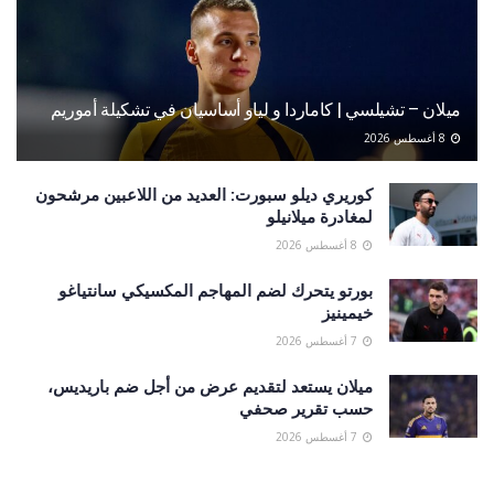
ميلان – تشيلسي | كاماردا و لياو أساسيان في تشكيلة أموريم
8 أغسطس 2026
كوريري ديلو سبورت: العديد من اللاعبين مرشحون
لمغادرة ميلانيلو
8 أغسطس 2026
بورتو يتحرك لضم المهاجم المكسيكي سانتياغو
خيمينيز
7 أغسطس 2026
ميلان يستعد لتقديم عرض من أجل ضم باريديس،
حسب تقرير صحفي
7 أغسطس 2026