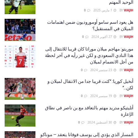
الوحيد المهتم
WAJIH
BY
1 مارس 2025
0
هل يعود اسم سامو أوموروديون ضمن اهتمامات
الميلان في المستقبل؟
WAJIH
BY
27 أكتوبر 2024
0
موريتو: مهاجم ميلان موراتا كان قريبا للانتقال إلى
هذا النادي السعودي و لكن غير رأيه في آخر لحظة
من أجل الانضمام لميلان
WAJIH
BY
23 سبتمبر 2024
0
أنخيل كوريا: “كنت قريبا جدا من الانتقال لميلان و
لكن…”
WAJIH
BY
19 سبتمبر 2024
0
أتليتيكو مدريد مهتم بالتعاقد مع بن ناصر في نطاق
الإعارة
WAJIH
BY
30 أغسطس 2024
0
المسار الذي يؤدي إلى يوسف فوفانا يتعقد – موناكو