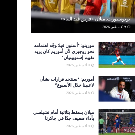
توتوسبورت: ميلان «فريق قيد البناء»
9 أغسطس 2026
موريتو: “أستون فيلا وجّه اهتمامه
نحو روجيري لأن أموريم كان يريد
تقييم إستوبينيان”
8 أغسطس 2026
أموريم: “سنتخذ قرارات بشأن
لاعبينا خلال الأسبوع”
8 أغسطس 2026
ميلان يسقط بثلاثية أمام تشيلسي
بأداء ضعيف جدًا في جاكرتا
8 أغسطس 2026