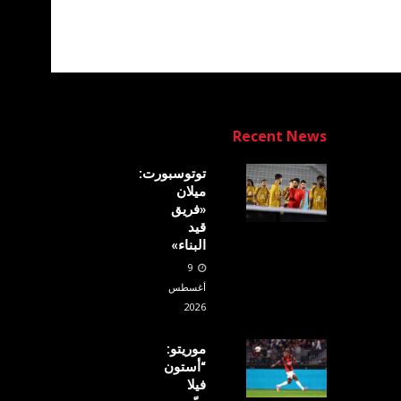
Recent News
توتوسبورت:
ميلان
«فريق
قيد
البناء»
9
أغسطس
2026
موريتو:
“أستون
فيلا