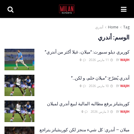
Tag
Home
أندري
الوسم:
أندري
كوريري ديلو سبورت: “ميلان، غيلا أكثر من أندري”
WAJIH
BY
11 مارس 2026
0
أندري يُصَرّح: “ميلان حلم، و لكن…”
WAJIH
BY
10 مارس 2026
0
كورينثيانز يرفع مطالبه المالية لبيع أندري لميلان
WAJIH
BY
3 مارس 2026
0
ميلان – أندري: كل شيء منجز لكن كورينثيانز يتراجع