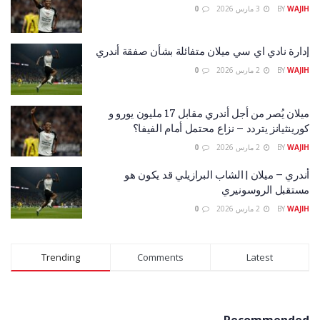
WAJIH
BY
3 مارس 2026
0
إدارة نادي اي سي ميلان متفائلة بشأن صفقة أندري
WAJIH
BY
2 مارس 2026
0
ميلان يُصر من أجل أندري مقابل 17 مليون يورو و
كورينثيانز يتردد – نزاع محتمل أمام الفيفا؟
WAJIH
BY
2 مارس 2026
0
أندري – ميلان | الشاب البرازيلي قد يكون هو
مستقبل الروسونيري
WAJIH
BY
2 مارس 2026
0
Trending
Comments
Latest
Recommended