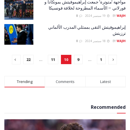
مواجهة ‘متوترة’ جمعت إبراهيموفيتش بمونكادا و
فورلاني – الأسماء المطروحة لخلافة فونسيكا
WAJIH
BY
19 سبتمبر 2024
0
إبراهيموفيتش التقى بممثلي المدرب الألماني
ترزيتش
WAJIH
BY
18 سبتمبر 2024
0
22
…
11
10
9
…
1
Trending
Comments
Latest
Recommended