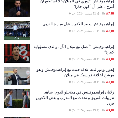
إبراهيموفيتش: “دوري في الميلان؟ لا أستطيع أن
أمزح… علي أن أكون حذرََا”
WAJIH
BY
22 سبتمبر 2024
0
إبراهيموفيتش يحفز اللاعبين قبل مباراة الدربي
WAJIH
BY
21 سبتمبر 2024
0
إبراهيموفيتش: “أعمل مع ميلان الآن، و لدي مسؤولية
كبيرة”
WAJIH
BY
20 سبتمبر 2024
0
إيغور تودور لديه علاقة جيدة مع إبراهيموفيتش و هو
مرشح لخلافة فونسيكا في ميلان
WAJIH
BY
20 سبتمبر 2024
0
زلاتان إبراهيموفيتش في ميلانيلو اليوم | شاهد
تدريبات الفريق و تحدث مع المدرب و بعض اللاعبين
فرديا
WAJIH
BY
19 سبتمبر 2024
0