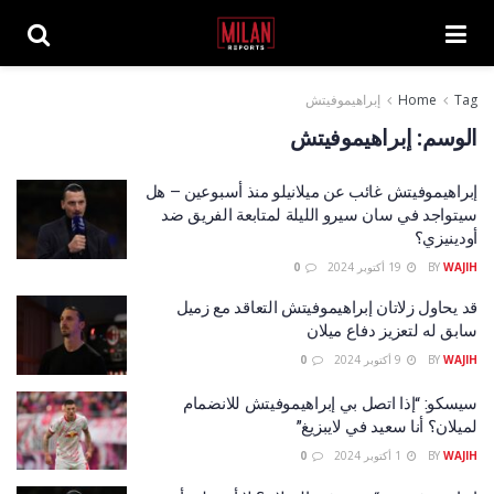
Tag
Home
إبراهيموفيتش
الوسم:
إبراهيموفيتش
إبراهيموفيتش غائب عن ميلانيلو منذ أسبوعين – هل
سيتواجد في سان سيرو الليلة لمتابعة الفريق ضد
أودينيزي؟
WAJIH
BY
19 أكتوبر 2024
0
قد يحاول زلاتان إبراهيموفيتش التعاقد مع زميل
سابق له لتعزيز دفاع ميلان
WAJIH
BY
9 أكتوبر 2024
0
سيسكو: “إذا اتصل بي إبراهيموفيتش للانضمام
لميلان؟ أنا سعيد في لايبزيغ”
WAJIH
BY
1 أكتوبر 2024
0