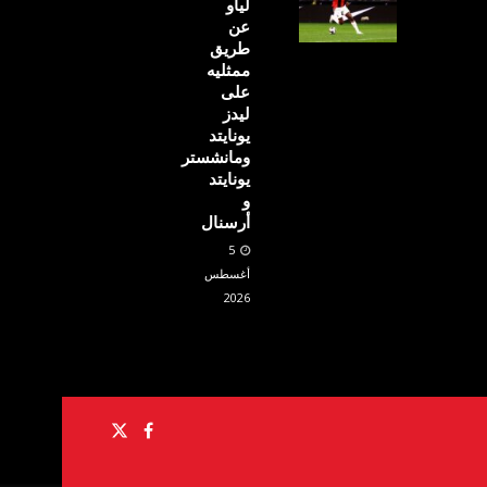
لياو
عن
طريق
ممثليه
على
ليدز
يونايتد
ومانشستر
يونايتد
و
أرسنال
5
أغسطس
2026