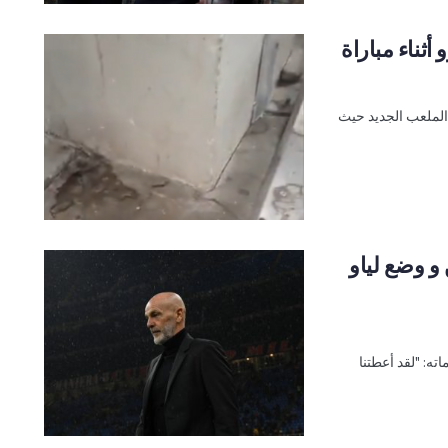
ثناء مباراة
 الملعب الجديد حيث
و وضع لياو
لفني لميلان ، إلى DAZN. وهذه كلماته: "لقد أعطتنا