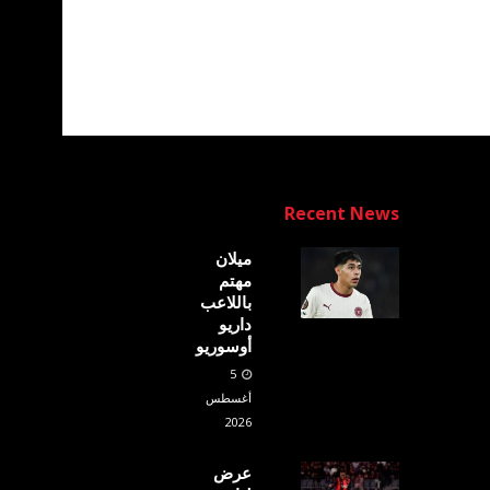
Recent News
ميلان
مهتم
باللاعب
داريو
أوسوريو
5
أغسطس
2026
عرض