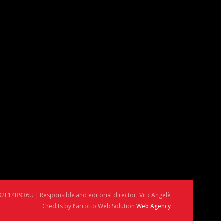
92L14B936U | Responsible and editorial director: Vito Angelè
Credits by Parrotto Web Solution
Web Agency