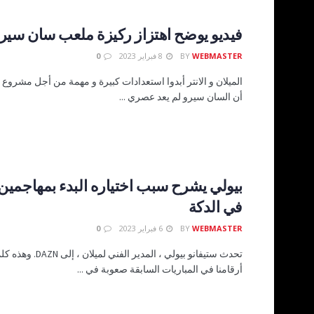
فيديو يوضح اهتزاز ركيزة ملعب سان سيرو أ
WEBMASTER
BY
8 فبراير 2023
0
الميلان و الانتر أبدوا استعدادات كبيرة و مهمة من أجل مشروع
أن السان سيرو لم يعد عصري ...
بيولي يشرح سبب اختياره البدء بمهاجمين 
في الدكة
WEBMASTER
BY
6 فبراير 2023
0
تحدث ستيفانو بيولي ، المدير ا
أرقامنا في المباريات السابقة صعوبة في ...