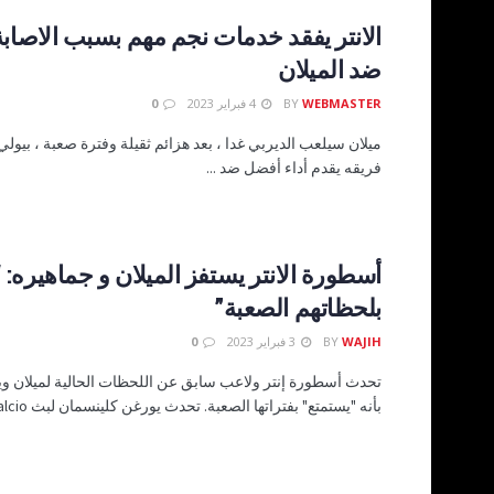
الانتر يفقد خدمات نجم مهم بسبب الاصابة
ضد الميلان
WEBMASTER
BY
4 فبراير 2023
0
ميلان سيلعب الديربي غدا ، بعد هزائم ثقيلة وفترة صعبة ، بي
فريقه يقدم أداء أفضل ضد ...
أسطورة الانتر يستفز الميلان و جماهيره: 
بلحظاتهم الصعبة”
WAJIH
BY
3 فبراير 2023
0
تحدث أسطورة إنتر ولاعب سابق عن اللحظات الحالية لميلان 
بأنه "يستمتع" بفتراتها الصعبة. تحدث يورغن كلينسمان لبث Apericalcio ...