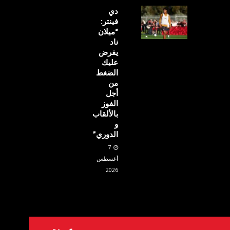
دي
فينتر:
“ميلان
ناد
يفرض
عليك
الضغط
من
أجل
الفوز
بالألقاب
و
الدوري”
7
أغسطس
2026