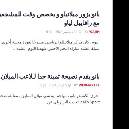
باتو يزور ميلانيلو و يخصص وقت للمشجعي
مع رافاييل لياو
WAJIH
BY
14 ديسمبر 2024
0
اليوم، كان مركز ميلانيللو الرياضي مسرحًا لعودة محببة أخرى. بع
سيلفا عشية مباراة النجم الأحمر، شهدنا اليوم، عشية ...
باتو يقدم نصيحة ثمينة جدا لـلاعب الميلان 
WEBMASTER
BY
5 فبراير 2023
0
dello Sport. تحدث البرازيلي عن ...