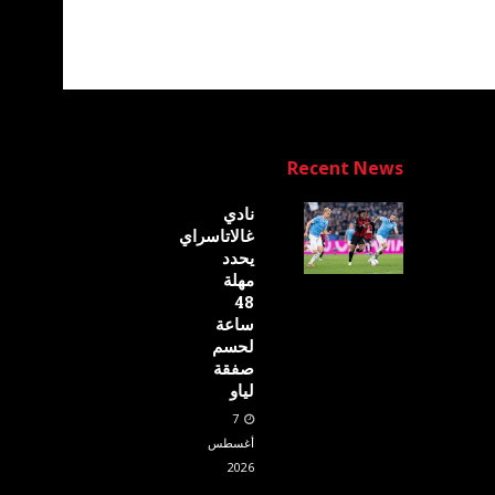
Recent News
نادي
غالاتاسراي
يحدد
مهلة
48
ساعة
لحسم
صفقة
لياو
7
أغسطس
2026