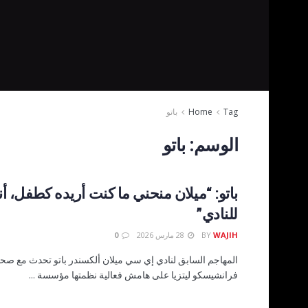
Tag
Home
باتو
الوسم:
باتو
باتو: “ميلان منحني ما كنت أريده كطفل، أن
للنادي”
WAJIH
BY
28 مارس 2026
0
المهاجم السابق لنادي إي سي ميلان ألكسندر باتو تحدث مع صحف
فرانشيسكو ليتزيا على هامش فعالية نظمتها مؤسسة ...