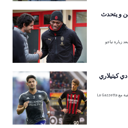
ن و يتحدث
د زيارة تياجو
دي كيتيلاري
أجرى ألكسندر باتو ، مهاجم إيه سي ميلان السابق ، مقابلة صحفية مع La Gazzetta