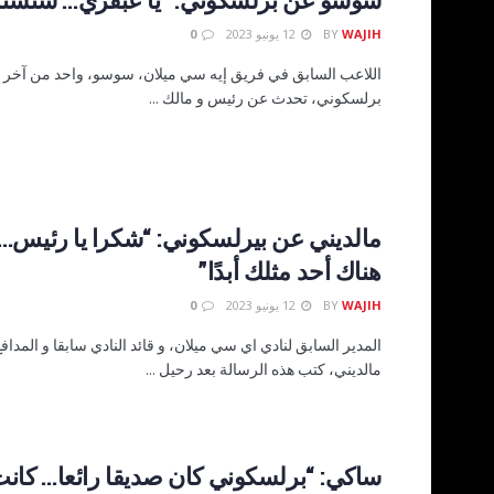
WAJIH
BY
12 يونيو 2023
0
اللاعب السابق في فريق إيه سي ميلان، سوسو، واحد من آخر 
برلسكوني، تحدث عن رئيس و مالك ...
مالديني عن بيرلسكوني: “شكرا يا رئيس…
هناك أحد مثلك أبدًا”
WAJIH
BY
12 يونيو 2023
0
المدير السابق لنادي اي سي ميلان، و قائد النادي سابقا و المداف
مالديني، كتب هذه الرسالة بعد رحيل ...
ساكي: “برلسكوني كان صديقا رائعا… كانت 