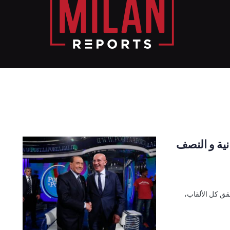
ية و النصف
قق كل الألقاب،