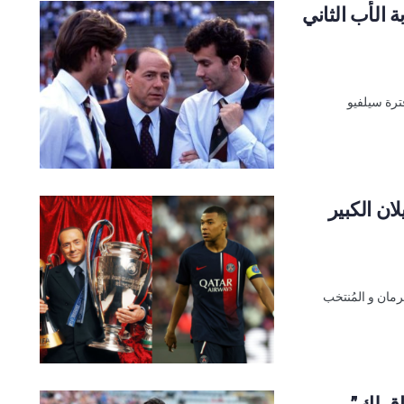
 الأب الثاني
ترة سيلفيو
ان الكبير
مان و المُنتخب
ق لك”