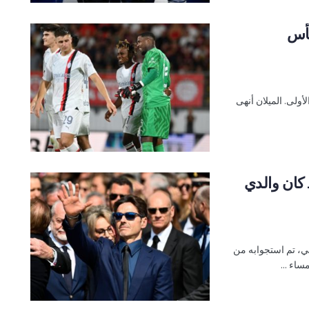
كأس
ولى. الميلان أنهى
 كان والدي
ي، تم استجوابه من
ساء ...