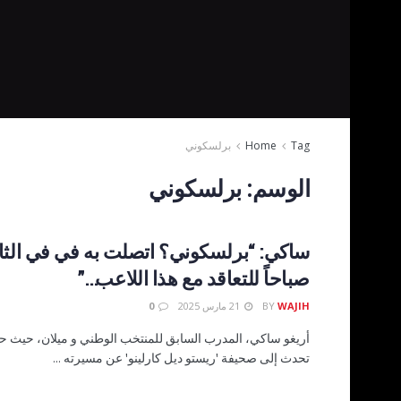
Tag
Home
برلسكوني
الوسم:
برلسكوني
ساكي: “برلسكوني؟ اتصلت به في في الثان
صباحاً للتعاقد مع هذا اللاعب…”
WAJIH
BY
21 مارس 2025
0
أريغو ساكي، المدرب السابق للمنتخب الوطني و ميلان، حيث ح
تحدث إلى صحيفة 'ريستو ديل كارلينو' عن مسيرته ...