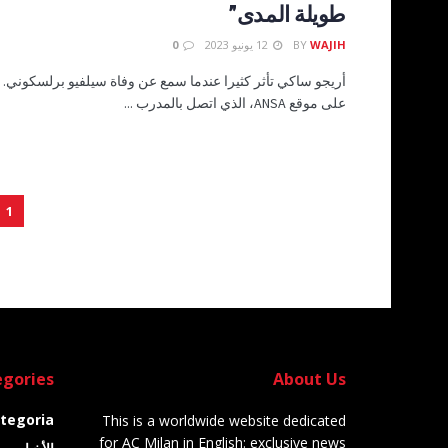
طويلة المدى”
WAJIH
BY
12 يونيو 2023
0
أريجو ساكي تأثر كثيرا عندما سمع عن وفاة سيلفيو برلسكوني. ه
على موقع ANSA، الذي اتصل بالمدرب ...
1
gories
About Us
tegoria
This is a worldwide website dedicated
for AC Milan in English: exclusive news