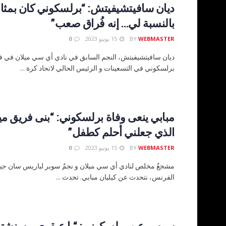
ديان سافيتشيفيتش: “برلسكوني كان بمثابة
بالنسبة لي… إنه فُراق صعب”
WEBMASTER
BY
15 يونيو 2023
0
ديان سافيتشيفيتش، النجم السابق في نادي أي سي ميلان في ف
برلسكوني في التسعينات و الرئيس الحالي لاتحاد كرة ...
مبابي ينعى وفاة برلسكوني: “بنى فريق ميل
الذي جعلني أحلم كطفل”
WEBMASTER
BY
15 يونيو 2023
0
مشجعٌ مخلص لنادي أي سي ميلان و نجمٌ سوبر لباريس سان جير
الفرنس، نتحدث عن كيليان مبابي. تحدث ...
سوسو عن برلسكوني: “يا عبقري… سنشتا