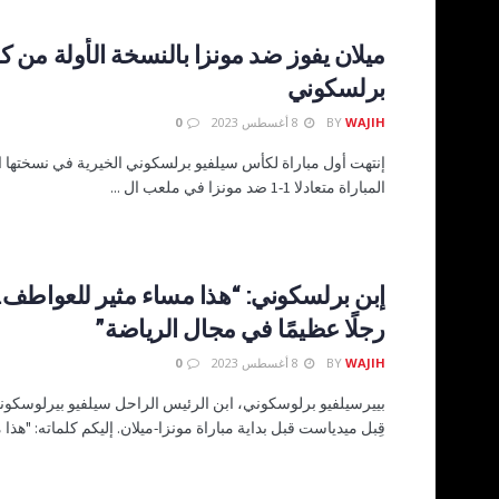
ميلان يفوز ضد مونزا بالنسخة الأولة من 
برلسكوني
WAJIH
BY
8 أغسطس 2023
0
إنتهت أول مباراة لكأس سيلفيو برلسكوني الخيرية في نسختها الأ
المباراة متعادلا 1-1 ضد مونزا في ملعب ال ...
إبن برلسكوني: “هذا مساء مثير للعواطف.
رجلًا عظيمًا في مجال الرياضة”
WAJIH
BY
8 أغسطس 2023
0
بييرسيلفيو برلوسكوني، ابن الرئيس الراحل سيلفيو بيرلوسكون
قِبل ميدياست قبل بداية مباراة مونزا-ميلان. إليكم كلماته: "هذا م