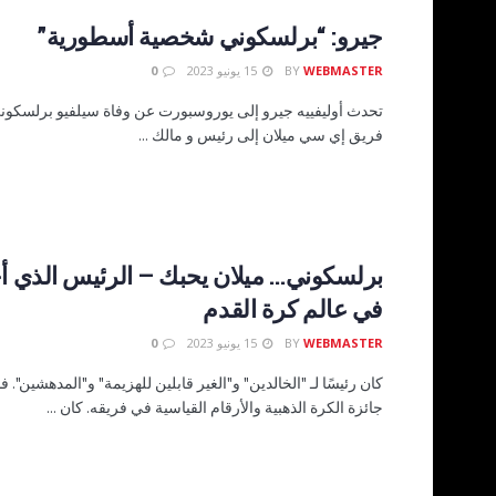
جيرو: “برلسكوني شخصية أسطورية”
WEBMASTER
BY
15 يونيو 2023
0
تحدث أوليفييه جيرو إلى يوروسبورت عن وفاة سيلفيو برلسكوني
فريق إي سي ميلان إلى رئيس و مالك ...
برلسكوني… ميلان يحبك – الرئيس الذي أح
في عالم كرة القدم
WEBMASTER
BY
15 يونيو 2023
0
كان رئيسًا لـ "الخالدين" و"الغير قابلين للهزيمة" و"المدهشين". فا
جائزة الكرة الذهبية والأرقام القياسية في فريقه. كان ...