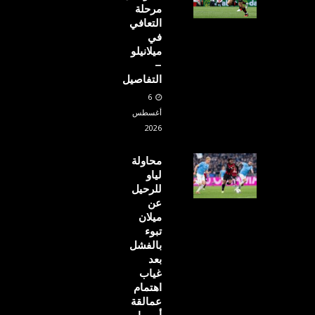
مرحلة
التعافي
في
ميلانيلو
–
التفاصيل
6
أغسطس
2026
محاولة
لياو
للرحيل
عن
ميلان
تبوء
بالفشل
بعد
غياب
اهتمام
عمالقة
أوروبا