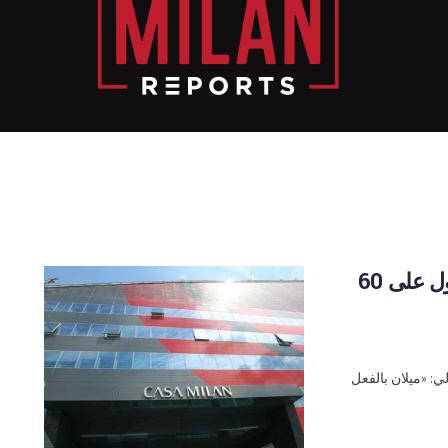
عودة 3 لاعبين و ميلان يضيع فرصة الحصول على 60
ي: «ميلان بالفعل