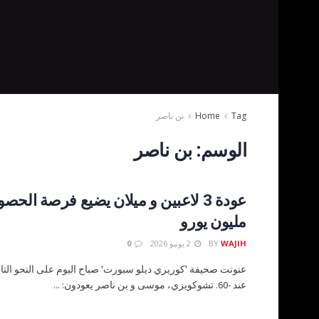
Tag
Home
بن ناصر
الوسم:
بن ناصر
مليون يورو
WAJIH
BY
2 يونيو 2026
0
عنونت صحيفة 'كوريري ديلو سبورت' صباح اليوم على النحو التال
عند -60. تشوكويزي، موسى و بن ناصر يعودون: ...