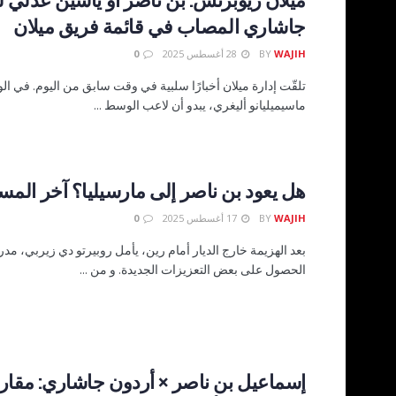
جاشاري المصاب في قائمة فريق ميلان
WAJIH
BY
28 أغسطس 2025
0
تلقّت إدارة ميلان أخبارًا سلبية في وقت سابق من اليوم. في ا
ماسيميليانو أليغري، يبدو أن لاعب الوسط ...
هل يعود بن ناصر إلى مارسيليا؟ آخر الم
WAJIH
BY
17 أغسطس 2025
0
بعد الهزيمة خارج الديار أمام رين، يأمل روبيرتو دي زيربي، مد
الحصول على بعض التعزيزات الجديدة. و من ...
إسماعيل بن ناصر × أردون جاشاري: مقارن