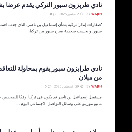
نادي طربزون سبور التركي يقدم عرضا بش
WAJIH
BY
2 سبتمبر 2025
0
'صفارات إنذار' تركية بشأن إسماعيل بن ناصر، الذي جذب اهتم
سبور. و بحسب صحيفة صباح سبور من تركيا، ...
نادي طرابزون سبور يقوم بمحاولة للتعاقد
من ميلان
WAJIH
BY
29 أغسطس 2025
0
مستقبل إسماعيل بن ناصر قد يكون في تركيا. وفقًا للصحفيين فا
ماتيو موريتو على وسائل التواصل الاجتماعي اليوم، ...
ميلان ريوبرتس: بن ناصر أو ياسين عدلي 