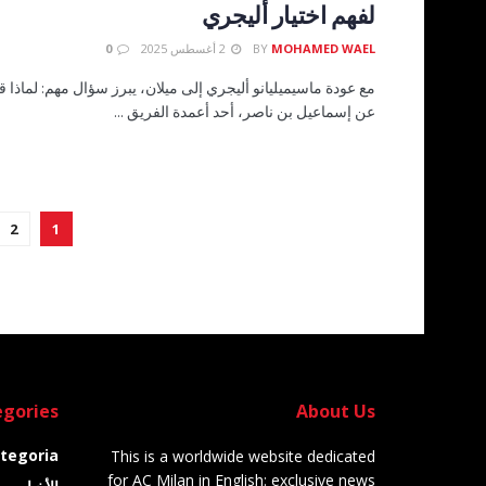
لفهم اختيار أليجري
MOHAMED WAEL
BY
2 أغسطس 2025
0
مع عودة ماسيميليانو أليجري إلى ميلان، يبرز سؤال مهم: لماذا 
عن إسماعيل بن ناصر، أحد أعمدة الفريق ...
2
1
gories
About Us
tegoria
This is a worldwide website dedicated
for AC Milan in English: exclusive news