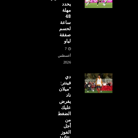
يحدد
مهلة
48
ساعة
لحسم
صفقة
لياو
7
أغسطس
2026
دي
فينتر:
“ميلان
ناد
يفرض
عليك
الضغط
من
أجل
الفوز
بالألقاب