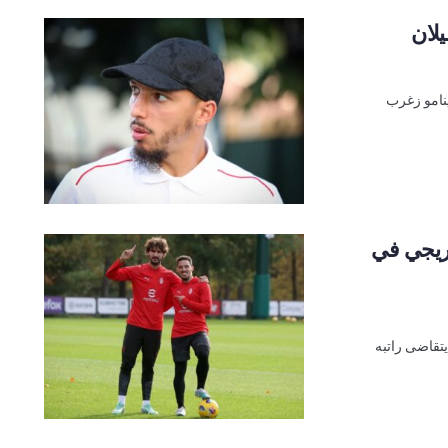
يلان
ينامو زغرب
ريجي في
يتقاضى راتبه