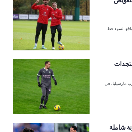
لواقع، لسوء حظ
ستجدات
رب مارسيليا، في
ة شاملة