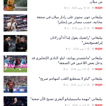
من ميلان
WAJIH
BY
18 يوليو 2026
0
بيليغاتي: جون ستونز على رادار ميلان في صفقة
مجانية، حسب مصادر من إنجلترا
WAJIH
BY
29 يونيو 2026
0
بيليغاتي: “رانغنيك يقول إما أنا أو زلاتان
إبراهيموفيتش”
WAJIH
BY
5 يونيو 2026
0
بيليغاتي: “مانشستر يونايتد- لياو: النادي الإنجليزي قد
يدخل بعض اللاعبين في الصفقة”
WAJIH
BY
29 أبريل 2026
0
بيليغاتي: “لياو لا يستطيع اللعب كمهاجم صريح”
WAJIH
BY
12 أبريل 2026
0
بيليغاتي: “مهمة ماسيميليانو أليغري تصبح الآن صعبة”
WAJIH
BY
8 أبريل 2026
0