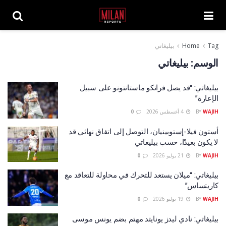
Tag
Home
بيليغاتي
الوسم:
بيليغاتي
بيليغاتي: “قد يصل فرانكو ماستانتونو على سبيل
الإعارة”
WAJIH
BY
4 أغسطس 2026
0
أستون فيلا-إستوبينيان، التوصل إلى اتفاق نهائي قد
لا يكون بعيدًا، حسب بيليغاتي
WAJIH
BY
21 يوليو 2026
0
بيليغاتي: “ميلان يستعد للتحرك في محاولة للتعاقد مع
كاريتساس”
WAJIH
BY
19 يوليو 2026
0
بيليغاتي: نادي ليدز يونايتد مهتم بضم يونس موسى