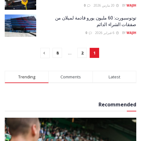
WAJIH
BY
20 مارس 2026
0
توتوسبورت: 60 مليون يورو قادمة لميلان من
صفقات الشراء الدائم
WAJIH
BY
6 فبراير 2026
0
8
…
2
1
Trending
Comments
Latest
Recommended