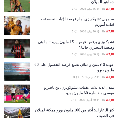
جماهير الميلان
WAJIH
BY
16 يوليو 2026
0
سامويل تشوكويزي أمام فرصة لإثبات نفسه تحت
قيادة أموريم
WAJIH
BY
16 يوليو 2026
0
تشوكويزي يرفض عرض بـ 15 مليون يورو – ما هي
وضعية النيجيري حاليا؟
WAJIH
BY
30 يونيو 2026
0
عودة 3 لاعبين و ميلان يضيع فرصة الحصول على 60
مليون يورو
WAJIH
BY
2 يونيو 2026
0
ميلان لديه ثلاث عقبات: تشوكويزي، بن ناصر و
موسى و خسارة 60 مليون يورو
WAJIH
BY
30 أبريل 2026
0
كنز الإعارات: أكثر من 100 مليون يورو ممكنة لميلان
في الصيف