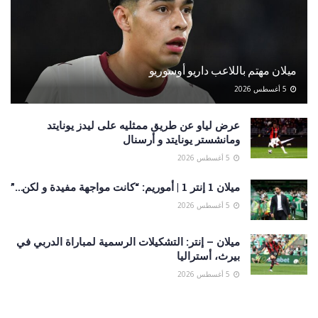
ميلان مهتم باللاعب داريو أوسوريو
5 أغسطس 2026
عرض لياو عن طريق ممثليه على ليدز يونايتد
ومانشستر يونايتد و أرسنال
5 أغسطس 2026
ميلان 1 إنتر 1 | أموريم: “كانت مواجهة مفيدة و لكن…”
5 أغسطس 2026
ميلان – إنتر: التشكيلات الرسمية لمباراة الدربي في
بيرث، أستراليا
5 أغسطس 2026