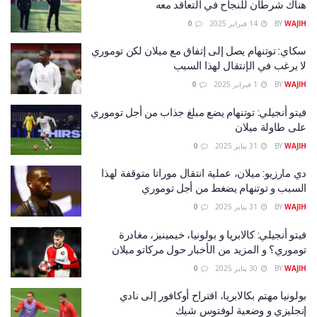
هناك شرطان للنجاح في التعاقد معه
WAJIH
BY
14 فبراير 2025
0
سكاي: توتنهام يصل إلى إتفاق مع ميلان لكن توموري
لا يرغب في الإنتقال لهذا السبب
WAJIH
BY
1 فبراير 2025
0
فيتو أنجيلي: توتنهام يضع مبلغ جذاب من أجل توموري
على طاولة ميلان
WAJIH
BY
31 يناير 2025
0
دي مارزيو: ميلان، عملية انتقال موراتا متوقفة لهذا
السبب و توتنهام يضغط من أجل توموري
WAJIH
BY
31 يناير 2025
0
فيتو أنجيلي: كالابريا و بولونيا، خيمينيز، مغادرة
توموري؟ و المزيد من الأخبار حول مركاتو ميلان
WAJIH
BY
30 يناير 2025
0
بولونيا مهتم بكالابريا، اقتراح أوكافور إلى نادي
إنجليزي و وضعية لوفتوس شيك