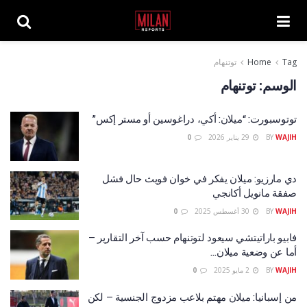
Tag
Home
توتنهام
الوسم:
توتنهام
توتوسبورت: “ميلان: أكي، دراغوسين أو مستر إكس”
WAJIH
BY
29 يناير 2026
0
دي مارزيو: ميلان يفكر في خوان فويث حال فشل
صفقة مانويل أكانجي
WAJIH
BY
30 أغسطس 2025
0
فابيو باراتيتشي سيعود لتوتنهام حسب آخر التقارير –
أما عن وضعية ميلان…
WAJIH
BY
2 مايو 2025
0
من إسبانيا: ميلان مهتم بلاعب مزدوج الجنسية – لكن