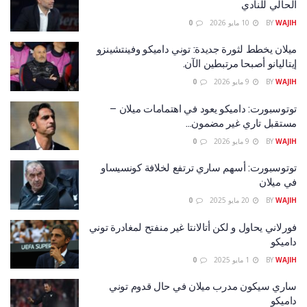
الحالي للنادي
WAJIH
BY
10 مايو 2026
0
ميلان يخطط لثورة جديدة: توني داميكو وفينتشينزو
إيتاليانو أصبحا مرتبطين الآن.
WAJIH
BY
9 مايو 2026
0
توتوسبورت: داميكو يعود في اهتمامات ميلان –
مستقبل تاري غير مضمون…
WAJIH
BY
9 مايو 2026
0
توتوسبورت: أسهم ساري ترتفع لخلافة كونسيساو
في ميلان
WAJIH
BY
20 مايو 2025
0
فورلاني يحاول و لكن أتالانتا غير منفتح لمغادرة توني
داميكو
WAJIH
BY
1 مايو 2025
0
ساري سيكون مدرب ميلان في حال قدوم توني
داميكو