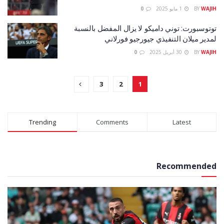
WAJIH
BY
1 مايو 2025
0
توتوسبورت: توني داميكو لا يزال المفضل بالنسبة
لمدير ميلان التنفيذي جيورجيو فورلاني
WAJIH
BY
30 أبريل 2025
0
3
2
1
Trending
Comments
Latest
Recommended