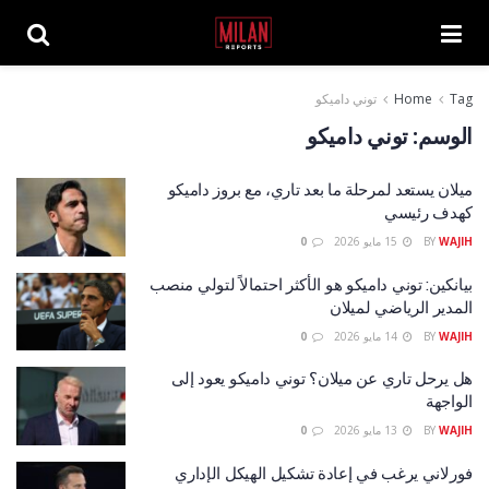
Tag
Home
توني داميكو
الوسم:
توني داميكو
ميلان يستعد لمرحلة ما بعد تاري، مع بروز داميكو
كهدف رئيسي
WAJIH
BY
15 مايو 2026
0
بيانكين: توني داميكو هو الأكثر احتمالاً لتولي منصب
المدير الرياضي لميلان
WAJIH
BY
14 مايو 2026
0
هل يرحل تاري عن ميلان؟ توني داميكو يعود إلى
الواجهة
WAJIH
BY
13 مايو 2026
0
فورلاني يرغب في إعادة تشكيل الهيكل الإداري