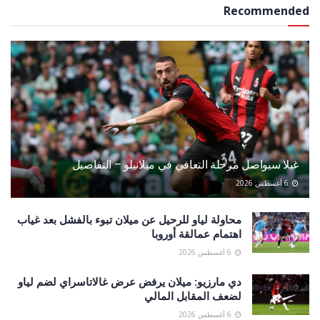
Recommended
غيلا سيواصل مرحلة التعافي في ميلانيلو – التفاصيل
6 أغسطس 2026
محاولة لياو للرحيل عن ميلان تبوء بالفشل بعد غياب
اهتمام عمالقة أوروبا
6 أغسطس 2026
دي مارزيو: ميلان يرفض عرض غالاتاسراي لضم لياو
لضعف المقابل المالي
6 أغسطس 2026