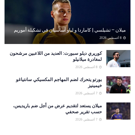
ميلان – تشيلسي | كاماردا و لياو أساسيان في تشكيلة أموريم
8 أغسطس 2026
كوريري ديلو سبورت: العديد من اللاعبين مرشحون
لمغادرة ميلانيلو
8 أغسطس 2026
بورتو يتحرك لضم المهاجم المكسيكي سانتياغو
خيمينيز
7 أغسطس 2026
ميلان يستعد لتقديم عرض من أجل ضم باريديس،
حسب تقرير صحفي
7 أغسطس 2026