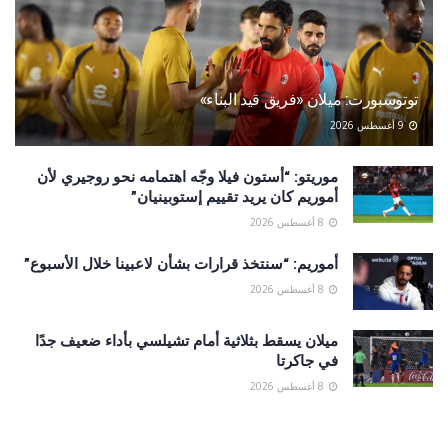
توتوسبورت: ميلان «فريق قيد البناء»
9 أغسطس 2026
موريتو: “أستون فيلا وجّه اهتمامه نحو روجيري لأن
أموريم كان يريد تقييم إستوبينيان”
8 أغسطس 2026
أموريم: “سنتخذ قرارات بشأن لاعبينا خلال الأسبوع”
8 أغسطس 2026
ميلان يسقط بثلاثية أمام تشيلسي بأداء ضعيف جدًا
في جاكرتا
8 أغسطس 2026