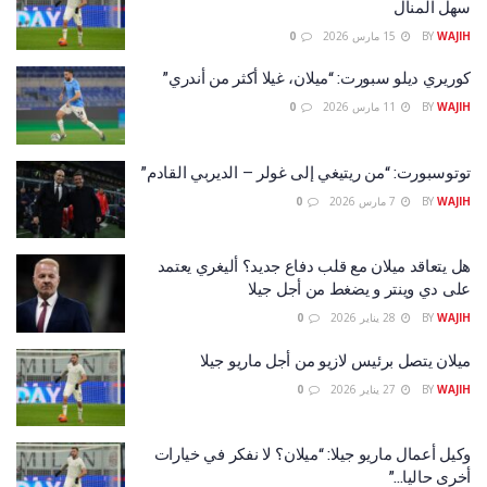
سهل المنال
WAJIH
BY
15 مارس 2026
0
كوريري ديلو سبورت: “ميلان، غيلا أكثر من أندري”
WAJIH
BY
11 مارس 2026
0
توتوسبورت: “من ريتيغي إلى غولر – الديربي القادم”
WAJIH
BY
7 مارس 2026
0
هل يتعاقد ميلان مع قلب دفاع جديد؟ أليغري يعتمد
على دي وينتر و يضغط من أجل جيلا
WAJIH
BY
28 يناير 2026
0
ميلان يتصل برئيس لازيو من أجل ماريو جيلا
WAJIH
BY
27 يناير 2026
0
وكيل أعمال ماريو جيلا: “ميلان؟ لا نفكر في خيارات
أخرى حاليا…”