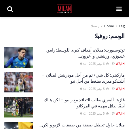
Tag
Home
روفيلا
الوسم:
روفيلا
توتوسبورت: ميلان، أهداف كبرى للوسط: رابيو،
غندوزي، وريتشي و آخرون…
WAJIH
BY
6 يونيو 2025
0
ماركيتي: كل شيء تم من أجل مودريتش لميلان –
أتليتيكو مدريد يضغط من أجل ثيو
WAJIH
BY
5 يونيو 2025
0
غازيتا: أليغري يطلب التعاقد مع رابيو – لكن هناك
أيضًا بدائل مهمة في المركاتو
WAJIH
BY
5 يونيو 2025
0
ميلان حاول تعطيل صفقة من صفقات لازيو و لكن…