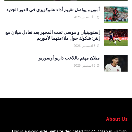
أموريم يواصل تقييم أداء تشوكويزي في الدور الجديد
6 أغسطس 2026
إستوبينيان و موسى تحت المجهر بعد تعادل ميلان مع
إنتر: شكوك حول ملاءمتهما لأموريم
6 أغسطس 2026
ميلان مهتم باللاعب داريو أوسوريو
5 أغسطس 2026
About Us
This is a worldwide website dedicated for AC Milan in English: