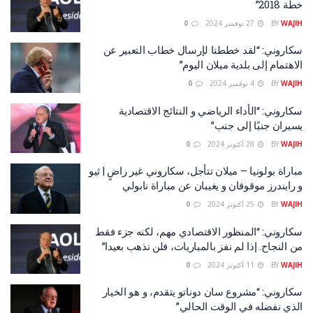
خطة 2018”
WAJIH
BY
27 نوفمبر 2024
0
سكاروني: “لقد خططنا لإرسال خطاب التعبير عن
الاهتمام إلى بلدية ميلان اليوم”
WAJIH
BY
4 نوفمبر 2024
0
سكاروني: “الأداء الرياضي و النتائج الاقتصادية
يسيران جنبًا إلى جنب”
WAJIH
BY
28 أكتوبر 2024
0
مباراة بولونيا – ميلان تتأجل، سكاروني غير راضٍ | ثيو
و رايندرز موقوفان و يغيبان عن مباراة نابولي
WAJIH
BY
25 أكتوبر 2024
0
سكاروني: “المنظور الاقتصادي مهم، لكنه جزء فقط
من النجاح. إذا لم نفز بالمباريات، فلن نذهب بعيدا”
WAJIH
BY
11 أكتوبر 2024
0
سكاروني: “مشروع سان دوناتو يتقدم، و هو الخيار
الذي نفضله في الوقت الحالي”