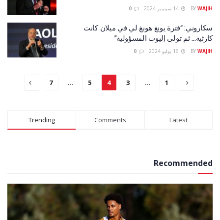
WAJIH
BY
14 سبتمبر 2024
0
سكاروني: “فترة يونغ هونغ لي في ميلان كانت
كارثية… ثم تولى إليوت المسؤولية”
WAJIH
BY
16 يوليو 2024
0
7
…
5
4
3
…
1
Trending
Comments
Latest
Recommended