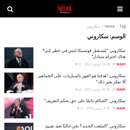
Tag
Home
سكاروني
الوسم:
سكاروني
سكاروني: “مُستقبل فونسيكا ليس في خطر. إنتر؟
هناك احترام متبادل”
WAJIH
BY
24 ديسمبر 2024
0
سكاروني: “هدفنا هو الفوز بالمباريات. على الجماهير
ألا تفكر بغير ذلك”
WAJIH
BY
20 ديسمبر 2024
0
سكاروني: “الحكام دائمًا على حق بحكم التعريف”
WAJIH
BY
9 ديسمبر 2024
0
سكاروني: “الملعب الجديد؟ نحن حاليًا نعيد تقييم