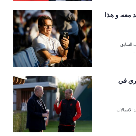
د معه. و هذا
ب السابق
.
غري في
 الاتصالات