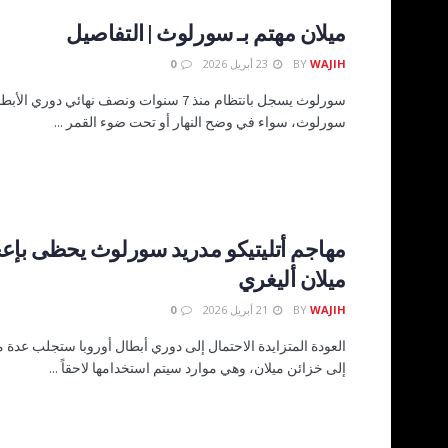
ميلان مهتم بـ سورلوث | التفاصيل
WAJIH
BY
23 أبريل 2026
0
سورلوث يسجل بانتظام منذ 7 سنوات ونصف نهائي دوري 
سورلوث، سواء في وضح النهار أو تحت ضوء القمر ...
مهاجم أتليتيكو مدريد سورلوث يحظى بإ
ميلان أليغري
WAJIH
BY
21 أبريل 2026
0
العودة المتزايدة الاحتمال إلى دوري أبطال أوروبا ستجلب عدة م
إلى خزائن ميلان، وهي موارد سيتم استخدامها لاحقاً ...