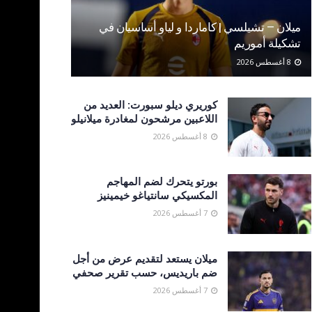
ميلان – تشيلسي | كاماردا و لياو أساسيان في
تشكيلة أموريم
8 أغسطس 2026
كوريري ديلو سبورت: العديد من
اللاعبين مرشحون لمغادرة ميلانيلو
8 أغسطس 2026
بورتو يتحرك لضم المهاجم
المكسيكي سانتياغو خيمينيز
7 أغسطس 2026
ميلان يستعد لتقديم عرض من أجل
ضم باريديس، حسب تقرير صحفي
7 أغسطس 2026