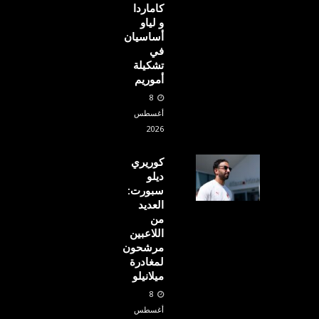
كاماردا
و لياو
أساسيان
في
تشكيلة
أموريم
8
أغسطس
2026
كوريري
ديلو
سبورت:
العديد
من
اللاعبين
مرشحون
لمغادرة
ميلانيلو
8
أغسطس