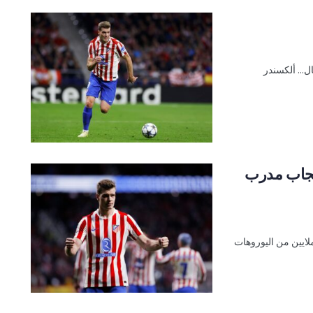
الأبطال... ألكسندر
عجاب مدرب
لايين من اليوروهات