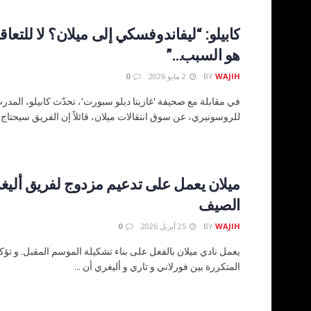
كابيلو: “ليفاندوفسكي إلى ميلان؟ لا للتعاق
هو السبب…”
WAJIH
BY
2 مايو 2026
0
في مقابلة مع صحيفة 'غازيتا ديلو سبورت'، تحدّث كابيلو، المدر
للروسونيري، عن سوق انتقالات ميلان، قائلاً إن الفريق سيحتاج ..
ميلان يعمل على تدعيم مزدوج لفريق ألي
الصيف
WAJIH
BY
25 أبريل 2026
0
يعمل نادي ميلان بالفعل على بناء تشكيلة الموسم المقبل. و تؤكد
المتكررة بين فورلاني و تاري و أليغري أن ...