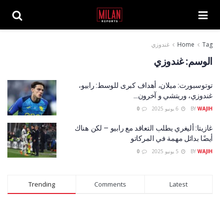
Tag
Home
غندوزي
الوسم:
غندوزي
توتوسبورت: ميلان، أهداف كبرى للوسط: رابيو،
غندوزي، وريتشي و آخرون…
WAJIH
BY
6 يونيو 2025
0
غازيتا: أليغري يطلب التعاقد مع رابيو – لكن هناك
أيضًا بدائل مهمة في المركاتو
WAJIH
BY
5 يونيو 2025
0
Trending
Comments
Latest