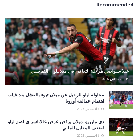
Recommended
غيلا سيواصل مرحلة التعافي في ميلانيلو – التفاصيل
6 أغسطس 2026
محاولة لياو للرحيل عن ميلان تبوء بالفشل بعد غياب
اهتمام عمالقة أوروبا
6 أغسطس 2026
دي مارزيو: ميلان يرفض عرض غالاتاسراي لضم لياو
لضعف المقابل المالي
6 أغسطس 2026