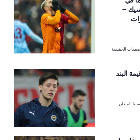
سيك –
رات
صفقات الحقيقية
مة البند
سط الميدان