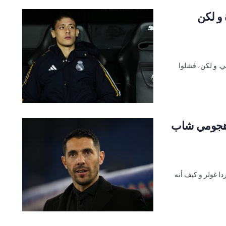
 و لكن
ي. و لكن، فشلوا
 هجومي شاب
دا غولر و كيف أنه