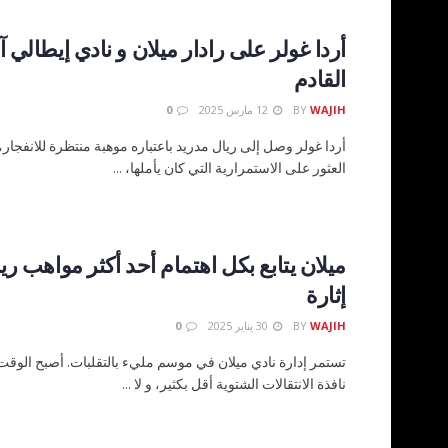
أردا غولر على رادار ميلان و نادي إيطالي آ
القادم
WAJIH
BY
12 مارس 2025
0
أردا غولر وصل إلى ريال مدريد باعتباره موهبة منتظرة للانفجار،
العثور على الاستمرارية التي كان يأملها، ...
ميلان يتابع بكل اهتمام أحد أكثر مواهب ري
إثارة
WAJIH
BY
30 يناير 2025
0
تستمر إدارة نادي ميلان في موسم مليء بالتقلبات. أصبح الوقت 
نافذة الانتقالات الشتوية أقل بكثير، و لا ...