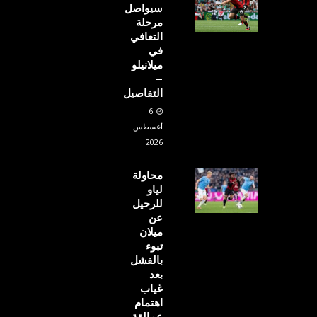
سيواصل
مرحلة
التعافي
في
ميلانيلو
–
التفاصيل
6
أغسطس
2026
محاولة
لياو
للرحيل
عن
ميلان
تبوء
بالفشل
بعد
غياب
اهتمام
عمالقة