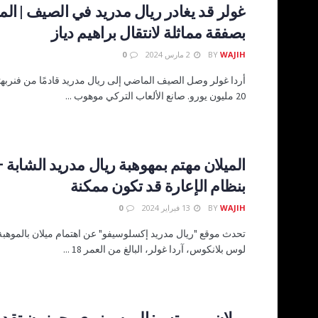
غولر قد يغادر ريال مدريد في الصيف | الم
بصفقة مماثلة لانتقال براهيم دياز
WAJIH
BY
2 مارس 2024
0
أردا غولر وصل الصيف الماضي إلى ريال مدريد قادمًا من فنرب
20 مليون يورو. صانع الألعاب التركي موهوب ...
الميلان مهتم بمهوهبة ريال مدريد الشابة
بنظام الإعارة قد تكون ممكنة
WAJIH
BY
13 فبراير 2024
0
تحدث موقع "ريال مدريد إكسلوسيفو" عن اهتمام ميلان بالموهبة
لوس بلانكوس، آردا غولر، البالغ من العمر 18 ...
ميلان ريبورتس: الروسونيري يحرزون تقد