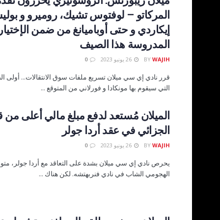
المركاتو – لوفتوس تشيك، روميرو و بولي
إيكاردي و حتى أوباميانغ من ضمن الإختيا
المدروسة هذا الصيف
WAJIH
BY
26 يونيو 2023
0
قرر نادي إي سي ميلان تسريع ملفات سوق الانتقالات... أولى ال
التي سيقوم بها مونكادا و فورلاني من المتوقع ...
الميلان مُستعد لدفع مبلغ مالي أعلى من قي
الجزائي في عقد أردا جولر
WAJIH
BY
26 يونيو 2023
0
يحرص نادي إي سي ميلان بشدة على التعاقد مع أردا جولر، متو
الهجومي الشاب في نادي فنربهتشه. لكن هناك ...