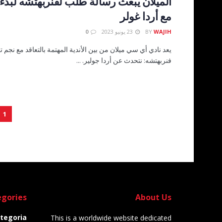
الميلان يبعث رسالة طلب لفنربهتشه لبد
مع أردا غولر
WAJIH
BY
23 يونيو 2023
0
يعد نادي أي سي ميلان من بين الأندية المهتمة بالتعاقد مع نجم
فنربهتشه: نتحدث عن أردا جولير. ...
1
gories
About Us
tegoria
This is a worldwide website dedicated