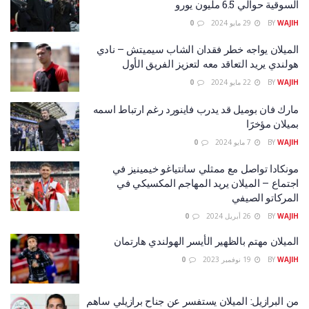
السوقية حوالي 6.5 مليون يورو
WAJIH
BY
29 مايو 2024
0
الميلان يواجه خطر فقدان الشاب سيميتش – نادي
هولندي يريد التعاقد معه لتعزيز الفريق الأول
WAJIH
BY
22 مايو 2024
0
مارك فان بوميل قد يدرب فاينورد رغم ارتباط اسمه
بميلان مؤخرََا
WAJIH
BY
7 مايو 2024
0
مونكادا تواصل مع ممثلي سانتياغو خيمينيز في
اجتماع – الميلان يريد المهاجم المكسيكي في
المركاتو الصيفي
WAJIH
BY
26 أبريل 2024
0
الميلان مهتم بالظهير الأيسر الهولندي هارتمان
WAJIH
BY
19 نوفمبر 2023
0
من البرازيل: الميلان يستفسر عن جناح برازيلي ساهم