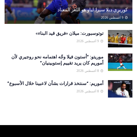
كوريري ديلا سيرا: لياو هو اللغز المعتاد
9 أغسطس 2026
توتوسبورت: ميلان «فريق قيد البناء»
9 أغسطس 2026
موريتو: “أستون فيلا وجّه اهتمامه نحو روجيري لأن
أموريم كان يريد تقييم إستوبينيان”
8 أغسطس 2026
أموريم: “سنتخذ قرارات بشأن لاعبينا خلال الأسبوع”
8 أغسطس 2026