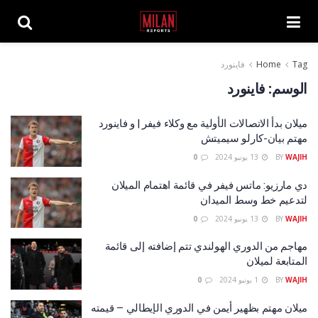
Tag
Home
فاينورد
الوسم:
فاينورد
ميلان بدأ الاتصالات الأولية مع وكلاء فيفر | و فاينورد
مهتم بيان-كارلو سيميتش
WAJIH
BY
13 يونيو 2024
0
دي مارزيو: ماتس فيفر في قائمة اهتمام الميلان
لتدعيم خط وسط الميدان
WAJIH
BY
13 يونيو 2024
0
مهاجم من الدوري الهولندي تتم إضافته إلى قائمة
المتابعة لميلان
WAJIH
BY
1 يونيو 2024
0
ميلان مهتم بظهير أيمن في الدوري الإيطالي – قيمته