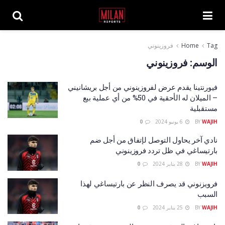
Tag
Home
فروزينوني
الوسم:
فروزينوني
فيورنتينا يقدم عرض لفروزينوني من أجل بريشانيني
– الميلان له الأحقية في 50% من أي عملية بيع
مستقبلية
WAJIH
BY
6 يونيو 2024
0
نادي آخر يحاول التوصل لإتفاق من أجل ضم
بارتيساغي في ظل تردد فروزينوني
WAJIH
BY
28 يناير 2024
0
فرويزنوني قد يصرف النظر عن بارتيساغي لهذا
السبب
WAJIH
BY
25 يناير 2024
0