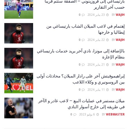
بارتيساغي إلى فروزينوني – الصفقة ستتم قريبا
حسب آخر التقارير
WAJIH
BY
23 يناير 2024
0
إهتمام في لاعب الميلان الشاب بارتيساغي من
إيطاليا و خارجها
WAJIH
BY
22 يناير 2024
0
بالإضافة إلى مونزا، نادي آخر يريد خدمات بارتيساغي
بنظام الإعارة
WAJIH
BY
21 يناير 2024
0
إبراهيموفيتش آخر على رادار الميلان؟ محادثات أولى
بين الروسونيري و وكلاء اللاعب
WAJIH
BY
11 يناير 2024
0
ميلان مستمر في عمليات البيع – لاعب غادر و الآخر
في طريقه إلى خارج أسوار النادي
WEBMASTER
BY
6 يوليو 2023
0