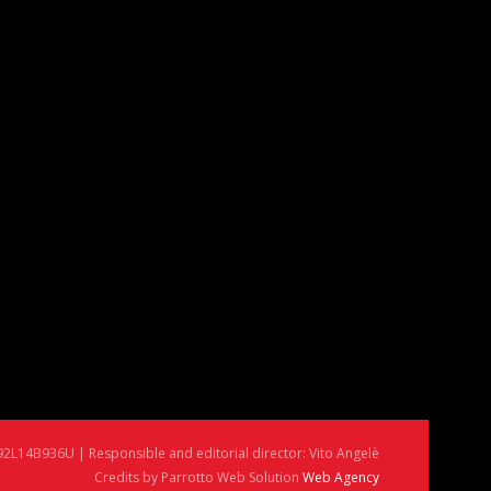
92L14B936U | Responsible and editorial director: Vito Angelè
Credits by Parrotto Web Solution
Web Agency