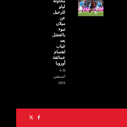
محاولة
لياو
للرحيل
عن
ميلان
تبوء
بالفشل
بعد
غياب
اهتمام
عمالقة
أوروبا
6
أغسطس
2026