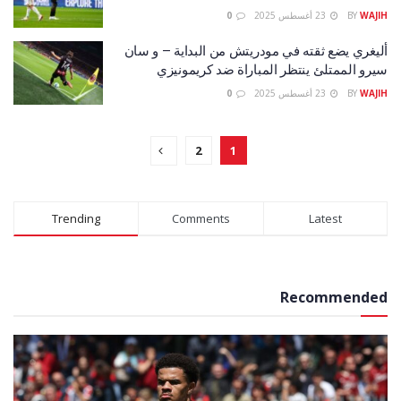
WAJIH
BY
23 أغسطس 2025
0
أليغري يضع ثقته في مودريتش من البداية – و سان
سيرو الممتلئ ينتظر المباراة ضد كريمونيزي
WAJIH
BY
23 أغسطس 2025
0
2
1
Trending
Comments
Latest
Recommended