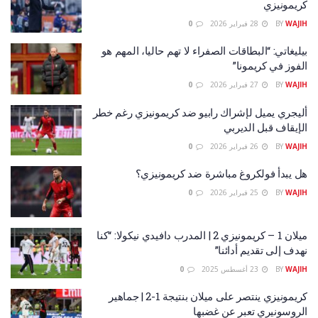
كريمونيزي
WAJIH
BY
28 فبراير 2026
0
بيليغاتي: “البطاقات الصفراء لا تهم حاليا، المهم هو
الفوز في كريمونا”
WAJIH
BY
27 فبراير 2026
0
أليجري يميل لإشراك رابيو ضد كريمونيزي رغم خطر
الإيقاف قبل الديربي
WAJIH
BY
26 فبراير 2026
0
هل يبدأ فولكروغ مباشرة ضد كريمونيزي؟
WAJIH
BY
25 فبراير 2026
0
ميلان 1 – كريمونيزي 2 | المدرب دافيدي نيكولا: “كنا
نهدف إلى تقديم أدائنا”
WAJIH
BY
23 أغسطس 2025
0
كريمونيزي ينتصر على ميلان بنتيجة 1-2 | جماهير
الروسونيري تعبر عن غضبها