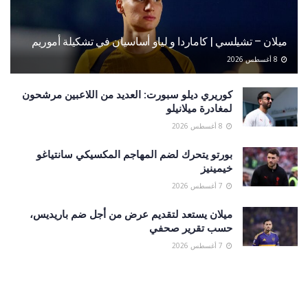
ميلان – تشيلسي | كاماردا و لياو أساسيان في تشكيلة أموريم
8 أغسطس 2026
كوريري ديلو سبورت: العديد من اللاعبين مرشحون
لمغادرة ميلانيلو
8 أغسطس 2026
بورتو يتحرك لضم المهاجم المكسيكي سانتياغو
خيمينيز
7 أغسطس 2026
ميلان يستعد لتقديم عرض من أجل ضم باريديس،
حسب تقرير صحفي
7 أغسطس 2026