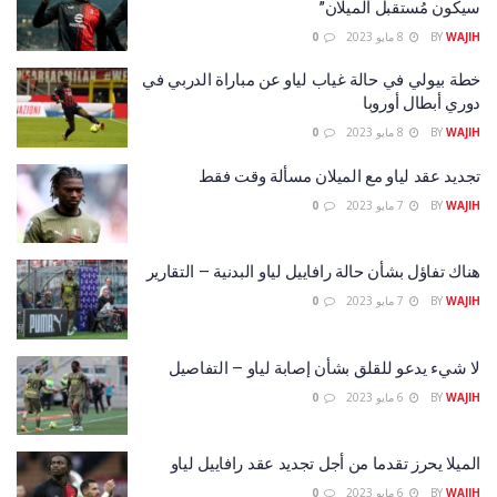
سيكون مُستقبل الميلان”
WAJIH
BY
8 مايو 2023
0
خطة بيولي في حالة غياب لياو عن مباراة الدربي في
دوري أبطال أوروبا
WAJIH
BY
8 مايو 2023
0
تجديد عقد لياو مع الميلان مسألة وقت فقط
WAJIH
BY
7 مايو 2023
0
هناك تفاؤل بشأن حالة رافاييل لياو البدنية – التقارير
WAJIH
BY
7 مايو 2023
0
لا شيء يدعو للقلق بشأن إصابة لياو – التفاصيل
WAJIH
BY
6 مايو 2023
0
الميلا يحرز تقدما من أجل تجديد عقد رافاييل لياو
WAJIH
BY
6 مايو 2023
0