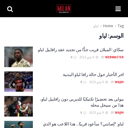
Tag
Home
لياو
الوسم:
لياو
سكاي: الميلان قريب جدًّا من تجديد عقد رافاييل لياو
WEBMASTER
BY
9 مايو 2023
0
اخر الأخبار حول حالة رافا لياو البدنية
WAJIH
BY
9 مايو 2023
0
بيولي يعد تحضيرًا تكتيكيًا للديربي دون رافاييل لياو،
هذا من سيحل محله
WAJIH
BY
9 مايو 2023
0
لياو: “إصابتي؟ سأعود قريبًا… هذا اللاعب هو الذي