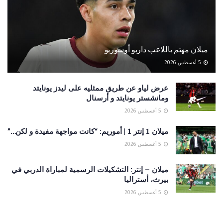
ميلان مهتم باللاعب داريو أوسوريو
5 أغسطس 2026
عرض لياو عن طريق ممثليه على ليدز يونايتد
ومانشستر يونايتد و أرسنال
5 أغسطس 2026
ميلان 1 إنتر 1 | أموريم: “كانت مواجهة مفيدة و لكن…”
5 أغسطس 2026
ميلان – إنتر: التشكيلات الرسمية لمباراة الدربي في
بيرث، أستراليا
5 أغسطس 2026