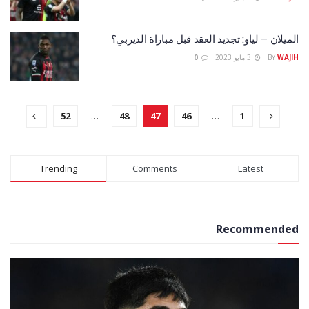
الميلان – لياو: تجديد العقد قبل مباراة الديربي؟
WAJIH
BY
3 مايو 2023
0
52
…
48
47
46
…
1
Trending
Comments
Latest
Recommended