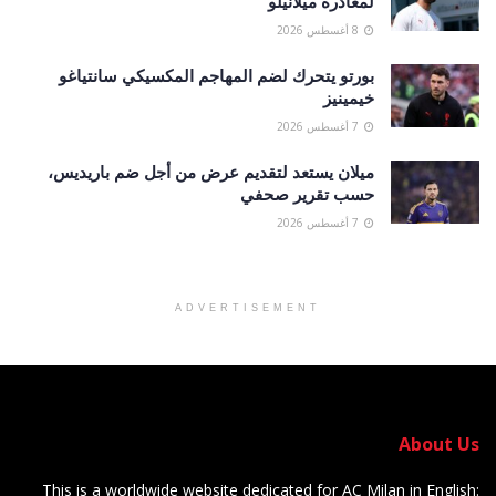
لمغادرة ميلانيلو
8 أغسطس 2026
بورتو يتحرك لضم المهاجم المكسيكي سانتياغو
خيمينيز
7 أغسطس 2026
ميلان يستعد لتقديم عرض من أجل ضم باريديس،
حسب تقرير صحفي
7 أغسطس 2026
ADVERTISEMENT
About Us
This is a worldwide website dedicated for AC Milan in English: