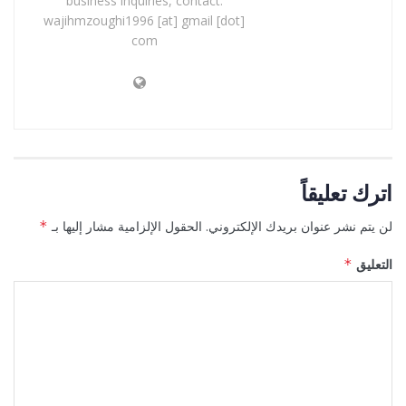
business inquiries, contact:
wajihmzoughi1996 [at] gmail [dot]
com
اترك تعليقاً
لن يتم نشر عنوان بريدك الإلكتروني.
الحقول الإلزامية مشار إليها بـ
*
التعليق
*