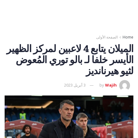
Home
الصفحة الأولى
الميلان يتابع 4 لاعبين لمركز الظهير
الأيسر خلفا لـ بالو توري المُعوض
لثيو هيرنانديز
Wajih
by
3 أبريل 2023