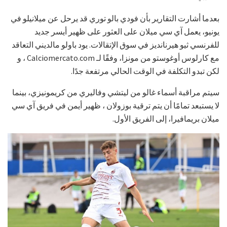
بعدما أشارت التقارير بأن فودي بالو توري قد يرحل عن ميلانيلو في
يونيو، يعمل آي سي ميلان على العثور على ظهير أيسر جديد
للفرنسي ثيو هيرنانديز في سوق الإتقالات. يود باولو مالديني التعاقد
مع كارلوس أوغوستو من مونزا، وفقًا لـ Calciomercato.com ، و
لكن تبدو التكلفة في الوقت الحالي مرتفعة جدًا.
سيتم مراقبة أسماء غالو من ليتشي وفاليري من كريمونيزي، بينما
لا يستبعد تمامًا أن يتم ترقية بوزولان ، ظهير أيمن في فريق آي سي
ميلان بريمافيرا، إلى الفريق الأول.