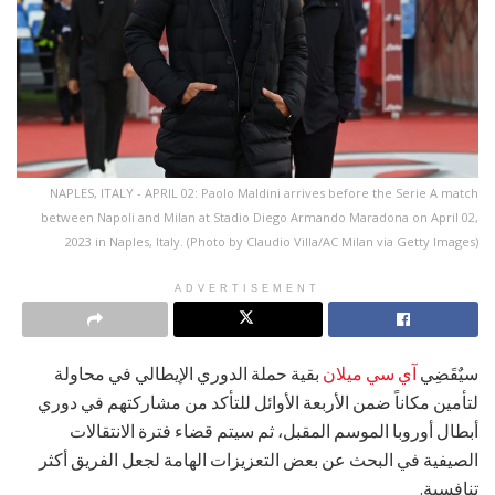
NAPLES, ITALY - APRIL 02: Paolo Maldini arrives before the Serie A match
between Napoli and Milan at Stadio Diego Armando Maradona on April 02,
2023 in Naples, Italy. (Photo by Claudio Villa/AC Milan via Getty Images)
ADVERTISEMENT
سيٌقَضِي
آي سي ميلان
بقية حملة الدوري الإيطالي في محاولة
لتأمين مكاناً ضمن الأربعة الأوائل للتأكد من مشاركتهم في دوري
أبطال أوروبا الموسم المقبل، ثم سيتم قضاء فترة الانتقالات
الصيفية في البحث عن بعض التعزيزات الهامة لجعل الفريق أكثر
تنافسية.