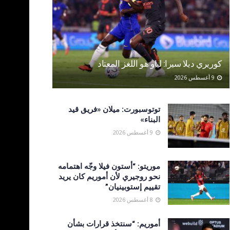
كوريري ديلا سيرا: لياو هو اللغز المعتاد
9 أغسطس 2026
توتوسبورت: ميلان «فريق قيد
البناء»
9 أغسطس 2026
موريتو: “أستون فيلا وجّه اهتمامه
نحو روجيري لأن أموريم كان يريد
تقييم إستوبينيان”
8 أغسطس 2026
أموريم: “سنتخذ قرارات بشأن