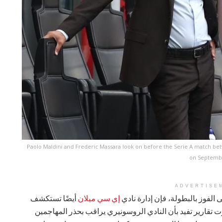
Paolo Maldini and Frederic Massara look on before the Serie A match be
on September
ADVERTISE
ى الفوز بالبطولة، فإن إدارة نادي
إي سي ميلان
أيضًا تستكشف
ت تقارير تفيد بأن النادي الروسونيري يراقب بحذر المهاجمين