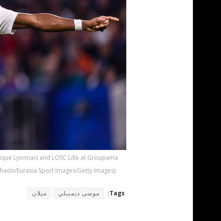
que Lyonnais and LOSC Lille at Groupama
chado/Eurasia Sport Images/Getty Images)
Tags:
موسى ديمبيلي
ميلان