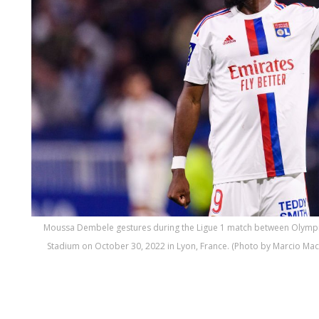
Moussa Dembele gestures during the Ligue 1 match between Olympi
Stadium on October 30, 2022 in Lyon, France. (Photo by Marcio Ma