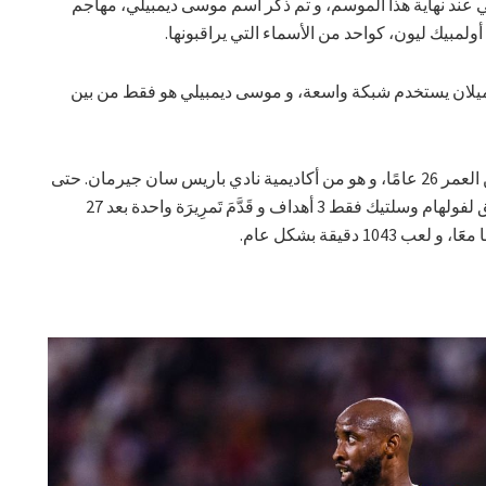
ني عند نهاية هذا الموسم، و تم ذكر اسم موسى ديمبيلي، مهاجم
أولمبيك ليون، كواحد من الأسماء التي يراقبونها.
يلان يستخدم شبكة واسعة، و موسى ديمبيلي هو فقط من بين
موسى ديمبيلي هو مهاجم فرنسي يبلغ من العمر 26 عامًا، و هو من أكاديمية نادي باريس سان جيرمان. حتى
الآن في هذا الموسم، سجل اللاعب السابق لفولهام وسلتيك فقط 3 أهداف و قَدَّمَ تَمرِيرَة واحدة بعد 27
 دقيقة بشكل عام.