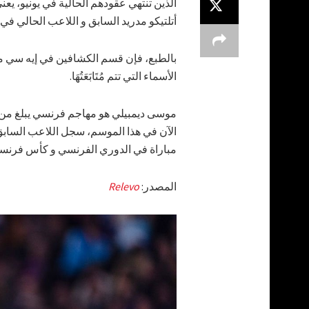
الذين تنتهي عقودهم الحالية في يونيو، يع
أتلتيكو مدريد السابق و اللاعب الحالي في 
بالطبع، فإن قسم الكشافين في إيه سي م
الأسماء التي تتم مُتَابَعَتُهَا.
مباراة في الدوري الفرنسي و كأس فرنسا معََا، و لعب 1043
المصدر:
Relevo