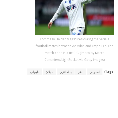
Tommaso Baldanzi gestures during the Serie A
football match between Ac Milan and Empoli Fc. The
match ends in a tie 0-0. (Photo by Marco
Canoniero/LightRocket via Getty Images)
Tags:
امبولي
انتر
بالدانزي
ميلان
نابولي