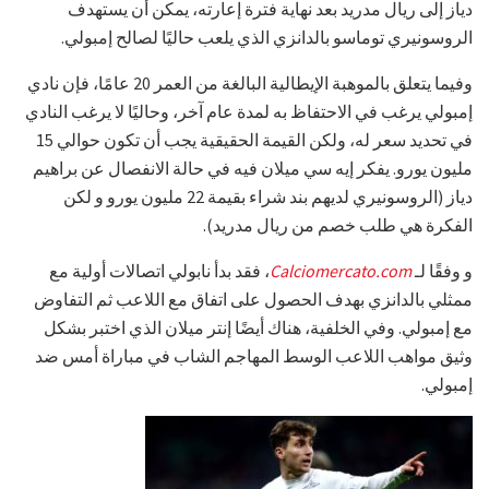
دياز إلى ريال مدريد بعد نهاية فترة إعارته، يمكن أن يستهدف
الروسونيري توماسو بالدانزي الذي يلعب حاليًا لصالح إمبولي.
وفيما يتعلق بالموهبة الإيطالية البالغة من العمر 20 عامًا، فإن نادي
إمبولي يرغب في الاحتفاظ به لمدة عام آخر، وحاليًا لا يرغب النادي
في تحديد سعر له، ولكن القيمة الحقيقية يجب أن تكون حوالي 15
مليون يورو. يفكر إيه سي ميلان فيه في حالة الانفصال عن براهيم
دياز (الروسونيري لديهم بند شراء بقيمة 22 مليون يورو و لكن
الفكرة هي طلب خصم من ريال مدريد).
و وفقًا لـ
Calciomercato.com
، فقد بدأ نابولي اتصالات أولية مع
ممثلي بالدانزي بهدف الحصول على اتفاق مع اللاعب ثم التفاوض
مع إمبولي. وفي الخلفية، هناك أيضًا إنتر ميلان الذي اختبر بشكل
وثيق مواهب اللاعب الوسط المهاجم الشاب في مباراة أمس ضد
إمبولي.