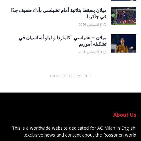
ميلان يسقط بثلاثية أمام تشيلسي بأداء ضعيف جدًا
في جاكرتا
8 أغسطس 2026
ميلان – تشيلسي | كاماردا و لياو أساسيان في
تشكيلة أموريم
8 أغسطس 2026
ADVERTISEMENT
About Us
This is a worldwide website dedicated for AC Milan in English:
exclusive news and content about the Rossoneri world.