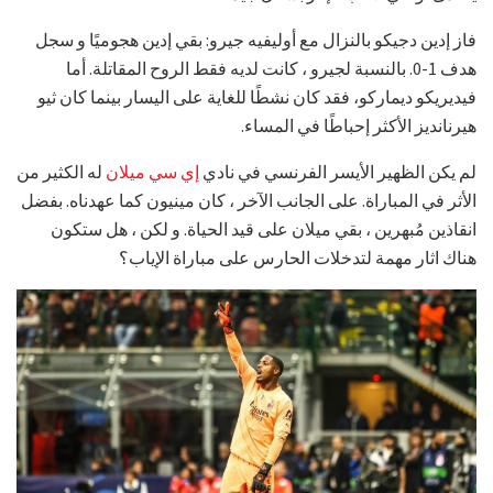
فاز إدين دجيكو بالنزال مع أوليفيه جيرو: بقي إدين هجوميًا و سجل
هدف 1-0. بالنسبة لجيرو ، كانت لديه فقط الروح المقاتلة. أما
فيديريكو ديماركو، فقد كان نشطًا للغاية على اليسار بينما كان ثيو
هيرنانديز الأكثر إحباطًا في المساء.
لم يكن الظهير الأيسر الفرنسي في نادي
إي سي ميلان
له الكثير من
الأثر في المباراة. على الجانب الآخر ، كان مينيون كما عهدناه. بفضل
انقاذين مُبهرين ، بقي ميلان على قيد الحياة. و لكن ، هل ستكون
هناك اثار مهمة لتدخلات الحارس على مباراة الإياب؟