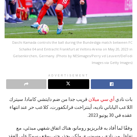
Daichi Kamada controls the ball during the Bundesliga match between FC
Schalke 04 and Eintracht Frankfurt at Veltins-Arena on May 20, 2023 in
Gelsenkirchen, Germany. (Photo by NESimages/Perry vd Leuvert/DeFodi
Images via Getty Images)
ADVERTISEMENT
بات نادي
أي سي ميلان
قريب جدا من ضم دايتشي كامادا. سيترك
اللاعب الياباني ناديه، أينتراخت فرانكفورت، كلاعب حر عند انتهاء
عقده في 30 يونيو 2023.
وفقًا لما أفاد به فابريزيو رومانو، هناك اتفاق شفهي مبدئي، مع
تفاؤل من نادي روسونيري ولكن بحذر حتى يوقع رسميًا على العقد.