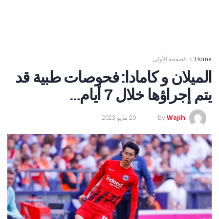
Home
الصفحة الأولى
الميلان و كامادا: فحوصات طبية قد
يتم إجراؤها خلال 7 أيام…
Wajih
by
29 مايو 2023